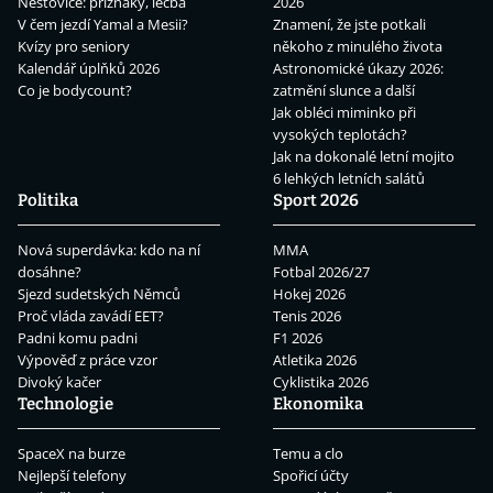
Neštovice: příznaky, léčba
2026
V čem jezdí Yamal a Mesii?
Znamení, že jste potkali
Kvízy pro seniory
někoho z minulého života
Kalendář úplňků 2026
Astronomické úkazy 2026:
Co je bodycount?
zatmění slunce a další
Jak obléci miminko při
vysokých teplotách?
Jak na dokonalé letní mojito
6 lehkých letních salátů
Politika
Sport 2026
Nová superdávka: kdo na ní
MMA
dosáhne?
Fotbal 2026/27
Sjezd sudetských Němců
Hokej 2026
Proč vláda zavádí EET?
Tenis 2026
Padni komu padni
F1 2026
Výpověď z práce vzor
Atletika 2026
Divoký kačer
Cyklistika 2026
Technologie
Ekonomika
SpaceX na burze
Temu a clo
Nejlepší telefony
Spořicí účty