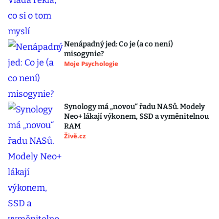
Nenápadný jed: Co je (a co není)
misogynie?
Moje Psychologie
Synology má „novou“ řadu NASů. Modely
Neo+ lákají výkonem, SSD a vyměnitelnou
RAM
Živě.cz