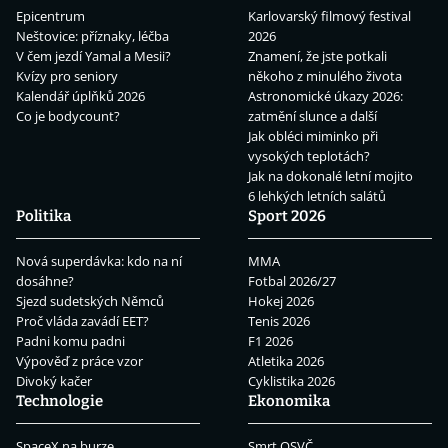
Epicentrum
Karlovarský filmový festival
Neštovice: příznaky, léčba
2026
V čem jezdí Yamal a Mesii?
Znamení, že jste potkali
Kvízy pro seniory
někoho z minulého života
Kalendář úplňků 2026
Astronomické úkazy 2026:
Co je bodycount?
zatmění slunce a další
Jak obléci miminko při
vysokých teplotách?
Jak na dokonalé letní mojito
6 lehkých letních salátů
Politika
Sport 2026
Nová superdávka: kdo na ní
MMA
dosáhne?
Fotbal 2026/27
Sjezd sudetských Němců
Hokej 2026
Proč vláda zavádí EET?
Tenis 2026
Padni komu padni
F1 2026
Výpověď z práce vzor
Atletika 2026
Divoký kačer
Cyklistika 2026
Technologie
Ekonomika
SpaceX na burze
Smrt OSVČ