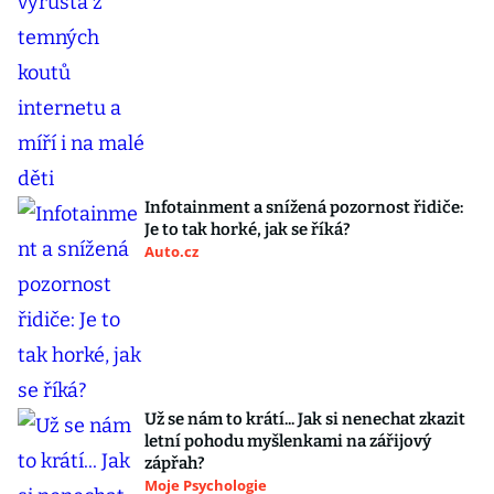
Infotainment a snížená pozornost řidiče:
Je to tak horké, jak se říká?
Auto.cz
Už se nám to krátí... Jak si nenechat zkazit
letní pohodu myšlenkami na zářijový
zápřah?
Moje Psychologie