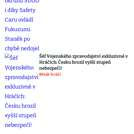
Šéf Vojenského zpravodajství exkluzivně v
Hráčích: Česku hrozil vyšší stupeň
nebezpečí!
Blesk hráči