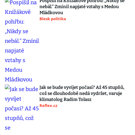
Pospíšil na Knížákově pohřbu: „Nikdy se
nebál.“ Zmínil napjaté vztahy s Medou
Mládkovou
Blesk politika
Jak se bude vyvíjet počasí? Až 45 stupňů,
což se dlouhodobě nedá vydržet, varuje
klimatolog Radim Tolasz
Reflex.cz