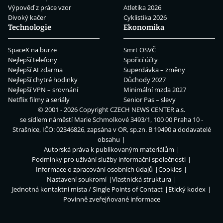
Výpověď z práce vzor
Atletika 2026
Divoký kačer
Cyklistika 2026
Technologie
Ekonomika
SpaceX na burze
Smrt OSVČ
Nejlepší telefony
Spořicí účty
Nejlepší AI zdarma
Superdávka – změny
Nejlepší chytré hodinky
Důchody 2027
Nejlepší VPN – srovnání
Minimální mzda 2027
Netflix filmy a seriály
Senior Pas – slevy
© 2001 - 2026 Copyright
CZECH NEWS CENTER a.s.
se sídlem náměstí Marie Schmolkové 3493/1, 100 00 Praha 10 -
Strašnice, IČO: 02346826, zapsána v OR, sp.zn. B 19490 a dodavatelé
obsahu
Autorská práva k publikovaným materiálům
Podmínky pro užívání služby informační společnosti
Informace o zpracování osobních údajů
Cookies
Nastavení soukromí
Vlastnická struktura
Jednotná kontaktní místa / Single Points of Contact
Etický kodex
Povinně zveřejňované informace