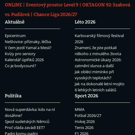
ONLINE
Eventový prostor Level 9
OKTAGON 92: Szabová
vs. Pudilová
Chance Liga 2026/27
Aktuálně
Léto 2026
Epicentrum
Karlovarský filmový festival
Neštovice: příznaky, léčba
2026
V čem jezdí Yamal a Mesii?
Znamení, že jste potkali
Kvízy pro seniory
někoho z minulého života
Kalendář úplňků 2026
Astronomické úkazy 2026:
Co je bodycount?
zatmění slunce a další
Jak obléci miminko při
vysokých teplotách?
Jak na dokonalé letní mojito
6 lehkých letních salátů
Politika
Sport 2026
Nová superdávka: kdo na ní
MMA
dosáhne?
Fotbal 2026/27
Sjezd sudetských Němců
Hokej 2026
Proč vláda zavádí EET?
Tenis 2026
Padni komu padni
F1 2026