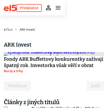
Předplatné
e15.cz
ARK Invest
ARK Invest
Fondy ARK Buffettovy konkurentky zažívají
špatný rok. Investorka však věří v obrat
Burzy a trhy
Předchozí
Další
Články z jiných titulů