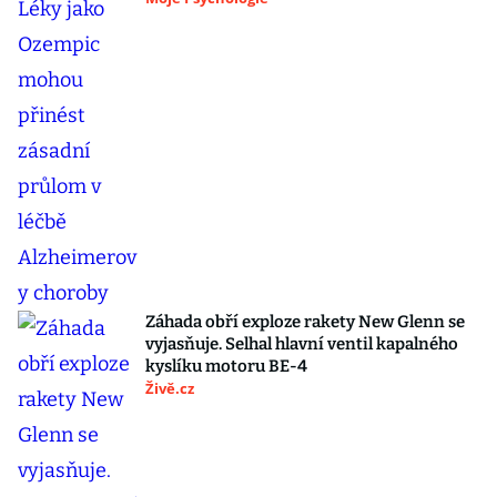
Záhada obří exploze rakety New Glenn se
vyjasňuje. Selhal hlavní ventil kapalného
kyslíku motoru BE-4
Živě.cz