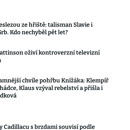
eslezou ze hřiště: talisman Slavie i
Srb. Kdo nechyběl pět let?
attinson oživí kontroverzní televizní
n
mnější chvíle pohřbu Knížáka: Klempíř
hádce, Klaus vzýval rebelství a přišla i
udková
 Cadillacu s brzdami souvisí podle