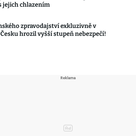
s jejich chlazením
nského zpravodajství exkluzivně v
 Česku hrozil vyšší stupeň nebezpečí!