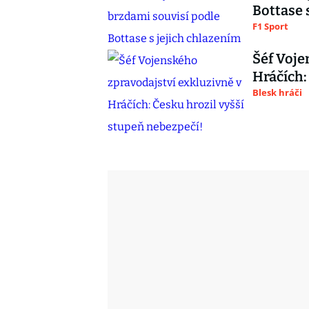
Bottase 
F1 Sport
Šéf Voje
Hráčích:
Blesk hráči