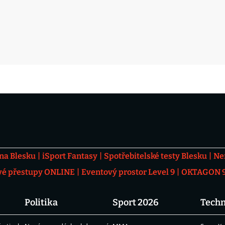
 na Blesku
iSport Fantasy
Spotřebitelské testy Blesku
Ne
vé přestupy ONLINE
Eventový prostor Level 9
OKTAGON 92
Politika
Sport 2026
Techn