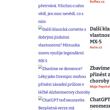
Reflex.cz
Další kl
vlastnos
MX-5
Auto.cz
Zbavíme
přinést 
choroby
Moje Psycho
ChatGPT 
neomezen