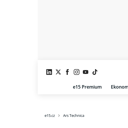
e15 Premium
Ekonom
e15.cz
Ars Technica