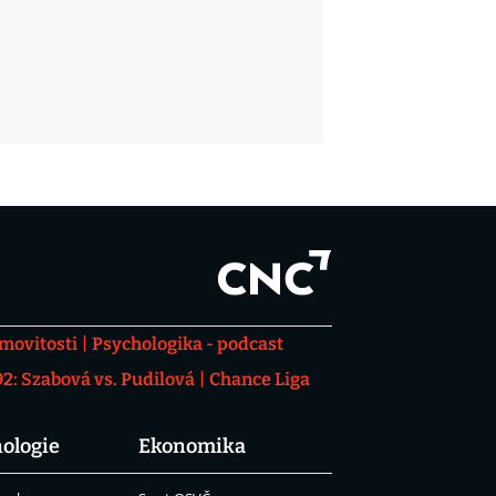
movitosti
Psychologika - podcast
: Szabová vs. Pudilová
Chance Liga
ologie
Ekonomika