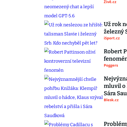
Živě.cz
Už rok n
železný 
iSport.cz
Robert P
fenomé
Poggers
Nejvýzna
mluvil o 
Sára Sa
Blesk.cz
Problémy