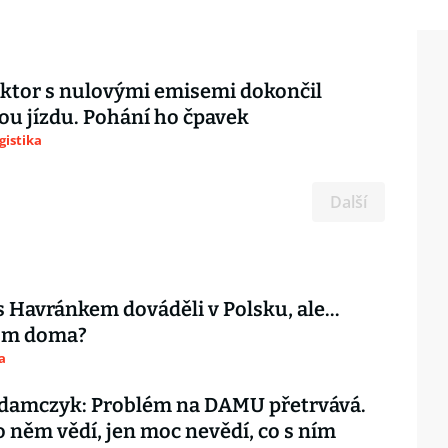
aktor s nulovými emisemi dokončil
u jízdu. Pohání ho čpavek
gistika
Další
s Havránkem dováděli v Polsku, ale…
tom doma?
a
damczyk: Problém na DAMU přetrvává.
o něm vědí, jen moc nevědí, co s ním