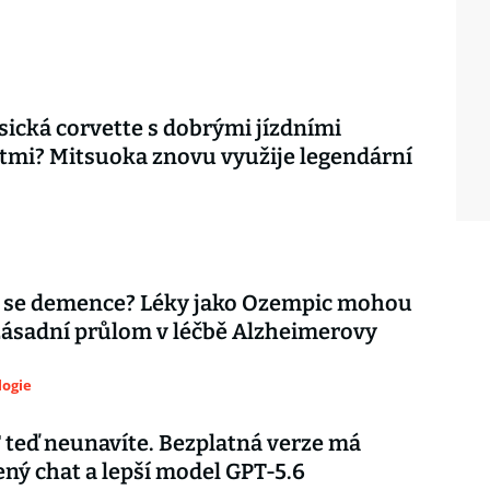
asická corvette s dobrými jízdními
tmi? Mitsuoka znovu využije legendární
 se demence? Léky jako Ozempic mohou
zásadní průlom v léčbě Alzheimerovy
logie
teď neunavíte. Bezplatná verze má
ý chat a lepší model GPT-5.6