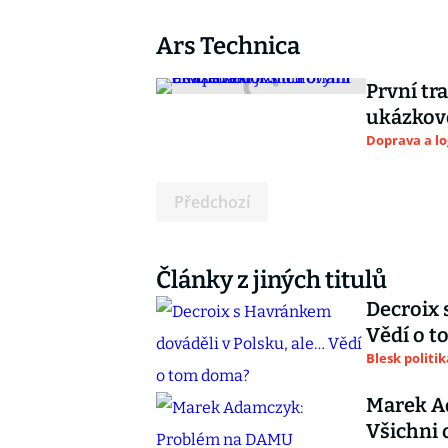
Ars Technica
První tr
ukázkovo
Doprava a lo
Předchozí
Články z jiných titulů
Decroix 
Vědí o 
Blesk politik
Marek A
Všichni 