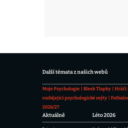
Další témata z našich webů
Moje Psychologie
Blesk Tlapky
Hráči
rozbíjející psychologické mýty
Fotbalo
2026/27
Aktuálně
Léto 2026