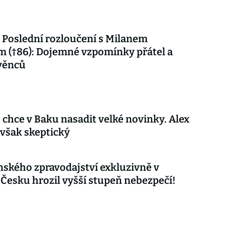
Poslední rozloučení s Milanem
 (†86): Dojemné vzpomínky přátel a
věnců
 chce v Baku nasadit velké novinky. Alex
 však skeptický
nského zpravodajství exkluzivně v
 Česku hrozil vyšší stupeň nebezpečí!