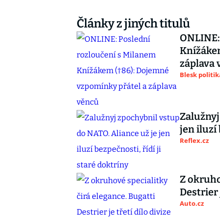
Články z jiných titulů
ONLINE: 
Knížákem
záplava 
Blesk politik
Zalužnyj
jen iluzí
Reflex.cz
Z okruho
Destrier 
Auto.cz