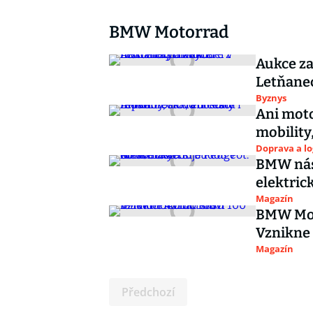
BMW Motorrad
Aukce za
Letňanec
Byznys
Ani moto
mobility,
Doprava a lo
BMW nás
elektric
Magazín
BMW Moto
Vznikne
Magazín
Předchozí