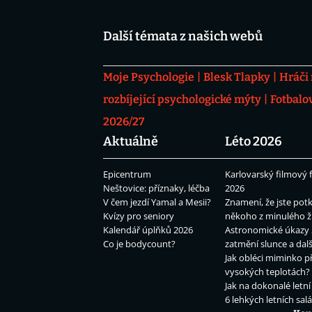
Další témata z našich webů
Moje Psychologie
Blesk Tlapky
Hráči
rozbíjející psychologické mýty
Fotbalo
2026/27
Aktuálně
Léto 2026
Epicentrum
Karlovarský filmový f
Neštovice: příznaky, léčba
2026
V čem jezdí Yamal a Mesii?
Znamení, že jste potk
Kvízy pro seniory
někoho z minulého ž
Kalendář úplňků 2026
Astronomické úkazy 
Co je bodycount?
zatmění slunce a dalš
Jak obléci miminko př
vysokých teplotách?
Jak na dokonalé letní
6 lehkých letních sal