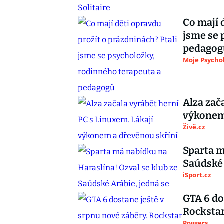
Co mají 
jsme se 
pedagog
Moje Psycho
Alza zač
výkonem
Živě.cz
Sparta m
Saúdské 
iSport.cz
GTA 6 do
Rocksta
Poggers