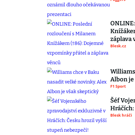
ONLINE: 
Knížákem
záplava 
Blesk.cz
Williams
Albon je
F1 Sport
Šéf Voje
Hráčích:
Blesk hráči