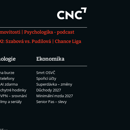
movitosti
Psychologika - podcast
: Szabová vs. Pudilová
Chance Liga
ologie
Ekonomika
na burze
Smrt OSVČ
 telefony
Spořicí účty
 AI zdarma
Superdávka – změny
 chytré hodinky
Důchody 2027
 VPN – srovnání
Minimální mzda 2027
ilmy a seriály
Senior Pas – slevy