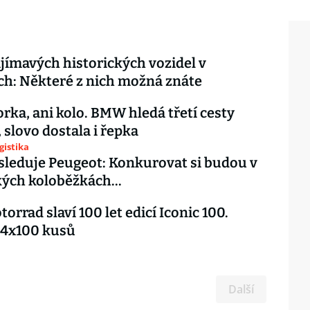
jímavých historických vozidel v
h: Některé z nich možná znáte
rka, ani kolo. BMW hledá třetí cesty
 slovo dostala i řepka
gistika
leduje Peugeot: Konkurovat si budou v
kých koloběžkách...
rrad slaví 100 let edicí Iconic 100.
 4x100 kusů
Další