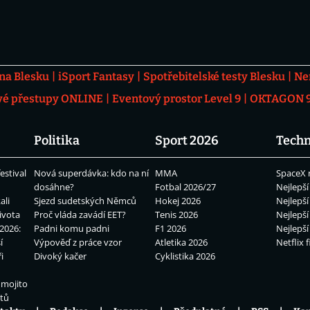
 na Blesku
iSport Fantasy
Spotřebitelské testy Blesku
Ne
vé přestupy ONLINE
Eventový prostor Level 9
OKTAGON 92
Politika
Sport 2026
Techn
estival
Nová superdávka: kdo na ní
MMA
SpaceX 
dosáhne?
Fotbal 2026/27
Nejlepší
ali
Sjezd sudetských Němců
Hokej 2026
Nejlepší
ivota
Proč vláda zavádí EET?
Tenis 2026
Nejlepší
2026:
Padni komu padni
F1 2026
Nejlepší
í
Výpověď z práce vzor
Atletika 2026
Netflix f
i
Divoký kačer
Cyklistika 2026
 mojito
átů