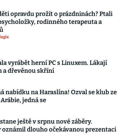
děti opravdu prožít o prázdninách? Ptali
psycholožky, rodinného terapeuta a
ů
logie
ala vyrábět herní PC s Linuxem. Lákají
 a dřevěnou skříní
á nabídku na Haraslína! Ozval se klub ze
Arábie, jedná se
stane ještě v srpnu nové záběry.
r oznámil dlouho očekávanou prezentaci