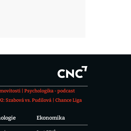
movitosti
Psychologika - podcast
: Szabová vs. Pudilová
Chance Liga
ologie
Ekonomika