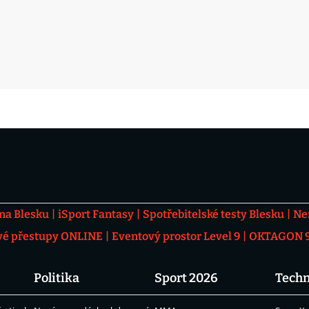
 na Blesku
iSport Fantasy
Spotřebitelské testy Blesku
Ne
vé přestupy ONLINE
Eventový prostor Level 9
OKTAGON 92
Politika
Sport 2026
Techn