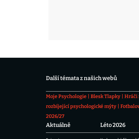
Další témata z našich webů
Moje Psychologie
Blesk Tlapky
Hráči
rozbíjející psychologické mýty
Fotbalo
2026/27
Aktuálně
Léto 2026