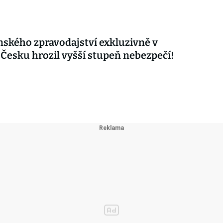
nského zpravodajství exkluzivně v
 Česku hrozil vyšší stupeň nebezpečí!