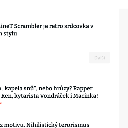
neT Scrambler je retro srdcovka v
 stylu
Další
 „kapela snů“, nebo hrůzy? Rapper
 Ken, kytarista Vondráček i Macinka!
a
ez motivu. Nihilistický terorismus