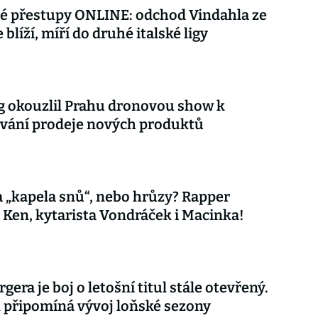
é přestupy ONLINE: odchod Vindahla ze
 blíží, míří do druhé italské ligy
 okouzlil Prahu dronovou show k
vání prodeje nových produktů
 „kapela snů“, nebo hrůzy? Rapper
 Ken, kytarista Vondráček i Macinka!
gera je boj o letošní titul stále otevřený.
připomíná vývoj loňské sezony