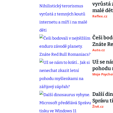
vyrůstá 
malé dět
Reflex.cz
Češi bod
Znáte Re
Auto.cz
Už se nám
pohodu 
Moje Psycho
Další di
Správu t
Živě.cz