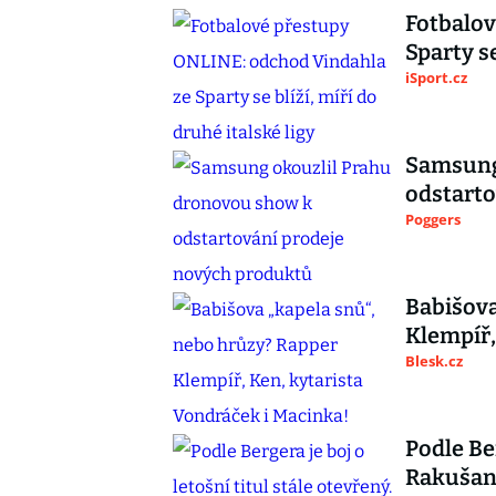
Fotbalov
Sparty se
iSport.cz
Samsung
odstarto
Poggers
Babišova
Klempíř,
Blesk.cz
Podle Ber
Rakušan 