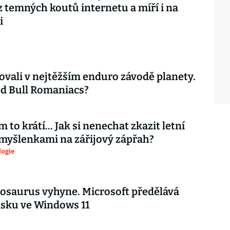
z temných koutů internetu a míří i na
i
ovali v nejtěžším enduro závodě planety.
d Bull Romaniacs?
 to krátí... Jak si nenechat zkazit letní
myšlenkami na zářijový zápřah?
logie
nosaurus vyhyne. Microsoft předělává
isku ve Windows 11