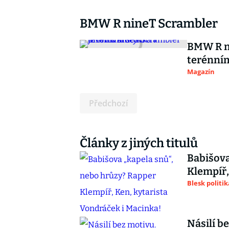
BMW R nineT Scrambler
BMW R ni
terénním
Magazín
Předchozí
Články z jiných titulů
Babišova
Klempíř,
Blesk politik
Násilí b