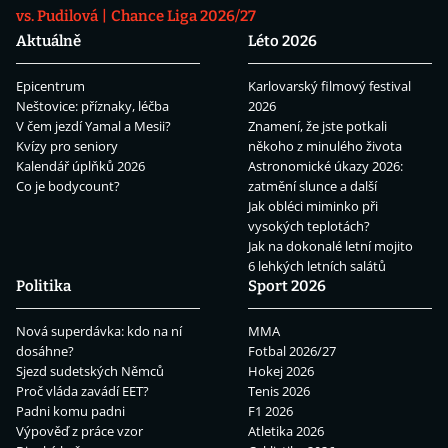
vs. Pudilová
Chance Liga 2026/27
Aktuálně
Léto 2026
Epicentrum
Karlovarský filmový festival
Neštovice: příznaky, léčba
2026
V čem jezdí Yamal a Mesii?
Znamení, že jste potkali
Kvízy pro seniory
někoho z minulého života
Kalendář úplňků 2026
Astronomické úkazy 2026:
Co je bodycount?
zatmění slunce a další
Jak obléci miminko při
vysokých teplotách?
Jak na dokonalé letní mojito
6 lehkých letních salátů
Politika
Sport 2026
Nová superdávka: kdo na ní
MMA
dosáhne?
Fotbal 2026/27
Sjezd sudetských Němců
Hokej 2026
Proč vláda zavádí EET?
Tenis 2026
Padni komu padni
F1 2026
Výpověď z práce vzor
Atletika 2026