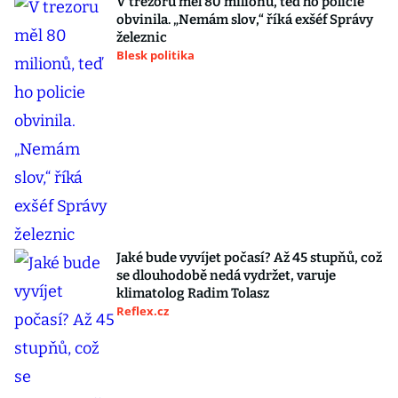
V trezoru měl 80 milionů, teď ho policie
obvinila. „Nemám slov,“ říká exšéf Správy
železnic
Blesk politika
Jaké bude vyvíjet počasí? Až 45 stupňů, což
se dlouhodobě nedá vydržet, varuje
klimatolog Radim Tolasz
Reflex.cz