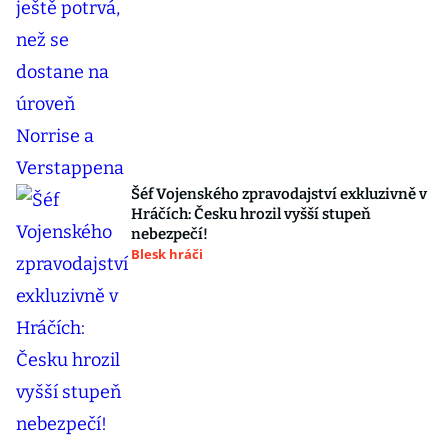
Šéf Vojenského zpravodajství exkluzivně v
Hráčích: Česku hrozil vyšší stupeň
nebezpečí!
Blesk hráči