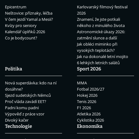
Epicentrum
Karlovarský filmový festival
Neštovice: příznaky, léčba
2026
V čem jezdí Yamal a Mesii?
Znamení, že jste potkali
Kvízy pro seniory
někoho z minulého života
Kalendář úplňků 2026
Astronomické úkazy 2026:
Co je bodycount?
zatmění slunce a další
Jak obléci miminko při
vysokých teplotách?
Jak na dokonalé letní mojito
6 lehkých letních salátů
Politika
Sport 2026
Nová superdávka: kdo na ní
MMA
dosáhne?
Fotbal 2026/27
Sjezd sudetských Němců
Hokej 2026
Proč vláda zavádí EET?
Tenis 2026
Padni komu padni
F1 2026
Výpověď z práce vzor
Atletika 2026
Divoký kačer
Cyklistika 2026
Technologie
Ekonomika