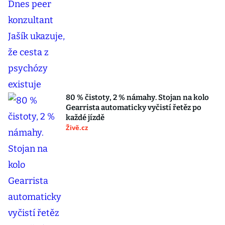
80 % čistoty, 2 % námahy. Stojan na kolo
Gearrista automaticky vyčistí řetěz po
každé jízdě
Živě.cz