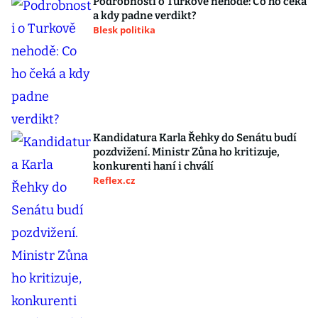
Podrobnosti o Turkově nehodě: Co ho čeká
a kdy padne verdikt?
Blesk politika
Kandidatura Karla Řehky do Senátu budí
pozdvižení. Ministr Zůna ho kritizuje,
konkurenti haní i chválí
Reflex.cz