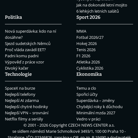
Jak na dokonalé letní mojito
6 lehkých letních salátů
Politika
Sport 2026
Nová superdávka: kdo na ní
MMA
dosáhne?
Fotbal 2026/27
Sjezd sudetských Němců
Hokej 2026
Proč vláda zavádí EET?
Tenis 2026
Padni komu padni
F1 2026
Výpověď z práce vzor
Atletika 2026
Divoký kačer
Cyklistika 2026
Technologie
Ekonomika
SpaceX na burze
Temu a clo
Nejlepší telefony
Spořicí účty
Nejlepší AI zdarma
Superdávka – změny
Nejlepší chytré hodinky
Chybějící roky k důchodu
Nejlepší VPN – srovnání
Minimální mzda 2027
Netflix filmy a seriály
Vedro v práci
© 2001 - 2026 Copyright
CZECH NEWS CENTER a.s.
se sídlem náměstí Marie Schmolkové 3493/1, 100 00 Praha 10 -
Strašnice, IČO: 02346826, zapsána v OR, sp.zn. B 19490 a dodavatelé