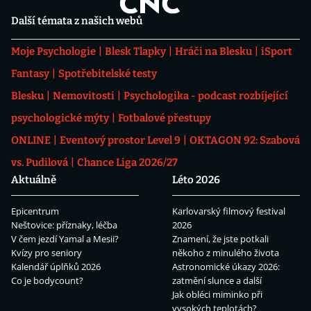
Další témata z našich webů
Moje Psychologie
Blesk Tlapky
Hráči na Blesku
iSport
Fantasy
Spotřebitelské testy
Blesku
Nemovitosti
Psychologika - podcast rozbíjející
psychologické mýty
Fotbalové přestupy
ONLINE
Eventový prostor Level 9
OKTAGON 92: Szabová
vs. Pudilová
Chance Liga 2026/27
Aktuálně
Léto 2026
Epicentrum
Karlovarský filmový festival
Neštovice: příznaky, léčba
2026
V čem jezdí Yamal a Mesii?
Znamení, že jste potkali
Kvízy pro seniory
někoho z minulého života
Kalendář úplňků 2026
Astronomické úkazy 2026:
Co je bodycount?
zatmění slunce a další
Jak obléci miminko při
vysokých teplotách?