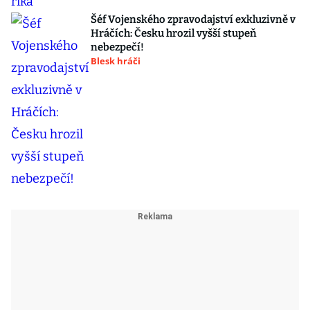
Šéf Vojenského zpravodajství exkluzivně v
Hráčích: Česku hrozil vyšší stupeň
nebezpečí!
Blesk hráči