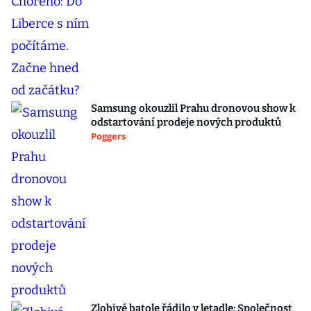
Samsung okouzlil Prahu dronovou show k
odstartování prodeje nových produktů
Poggers
Zlobivé batole řádilo v letadle: Společnost