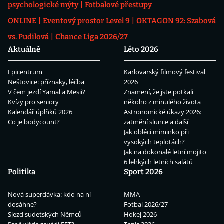
psychologické mýty
Fotbalové přestupy
ONLINE
Eventový prostor Level 9
OKTAGON 92: Szabová
vs. Pudilová
Chance Liga 2026/27
Aktuálně
Léto 2026
Epicentrum
Karlovarský filmový festival
Neštovice: příznaky, léčba
2026
V čem jezdí Yamal a Mesii?
Znamení, že jste potkali
Kvízy pro seniory
někoho z minulého života
Kalendář úplňků 2026
Astronomické úkazy 2026:
Co je bodycount?
zatmění slunce a další
Jak obléci miminko při
vysokých teplotách?
Jak na dokonalé letní mojito
6 lehkých letních salátů
Politika
Sport 2026
Nová superdávka: kdo na ní
MMA
dosáhne?
Fotbal 2026/27
Sjezd sudetských Němců
Hokej 2026