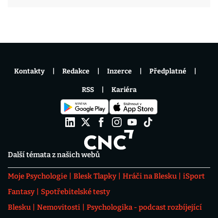
Kontakty
Redakce
Inzerce
Předplatné
RSS
Kariéra
Další témata z našich webů
Moje Psychologie
Blesk Tlapky
Hráči na Blesku
iSport
Fantasy
Spotřebitelské testy
Blesku
Nemovitosti
Psychologika - podcast rozbíjející