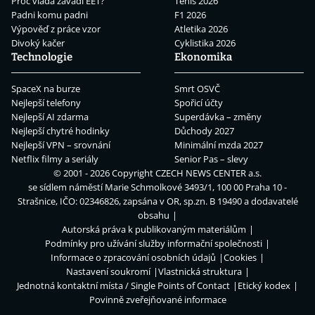
Proč vláda zavádí EET?
Tenis 2026
Padni komu padni
F1 2026
Výpověď z práce vzor
Atletika 2026
Divoký kačer
Cyklistika 2026
Technologie
Ekonomika
SpaceX na burze
Smrt OSVČ
Nejlepší telefony
Spořicí účty
Nejlepší AI zdarma
Superdávka – změny
Nejlepší chytré hodinky
Důchody 2027
Nejlepší VPN – srovnání
Minimální mzda 2027
Netflix filmy a seriály
Senior Pas – slevy
© 2001 - 2026 Copyright
CZECH NEWS CENTER a.s.
se sídlem náměstí Marie Schmolkové 3493/1, 100 00 Praha 10 -
Strašnice, IČO: 02346826, zapsána v OR, sp.zn. B 19490 a dodavatelé
obsahu
Autorská práva k publikovaným materiálům
Podmínky pro užívání služby informační společnosti
Informace o zpracování osobních údajů
Cookies
Nastavení soukromí
Vlastnická struktura
Jednotná kontaktní místa / Single Points of Contact
Etický kodex
Povinně zveřejňované informace