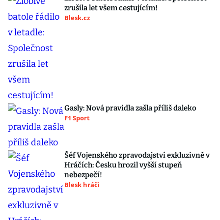
zrušila let všem cestujícím!
Blesk.cz
Gasly: Nová pravidla zašla příliš daleko
F1 Sport
Šéf Vojenského zpravodajství exkluzivně v
Hráčích: Česku hrozil vyšší stupeň
nebezpečí!
Blesk hráči