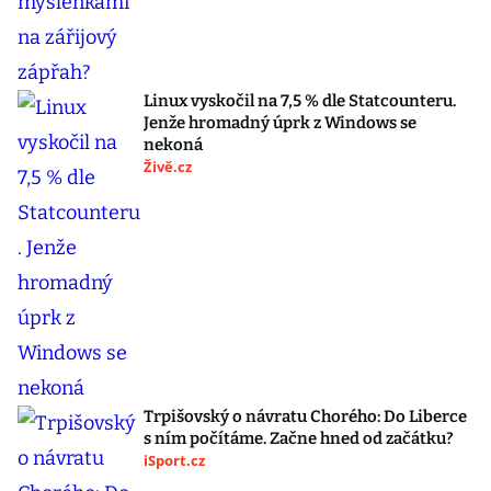
Linux vyskočil na 7,5 % dle Statcounteru.
Jenže hromadný úprk z Windows se
nekoná
Živě.cz
Trpišovský o návratu Chorého: Do Liberce
s ním počítáme. Začne hned od začátku?
iSport.cz