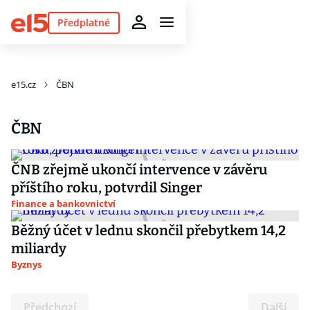
Předplatné
e15.cz
ČBN
ČBN
ČNB zřejmě ukončí intervence v závěru
příštího roku, potvrdil Singer
Finance a bankovnictví
Běžný účet v lednu skončil přebytkem 14,2
miliardy
Byznys
Předchozí
Další