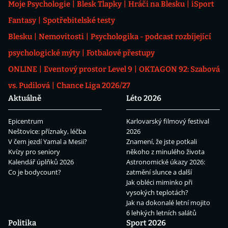
Moje Psychologie
Blesk Tlapky
Hráči na Blesku
iSport
Fantasy
Spotřebitelské testy
Blesku
Nemovitosti
Psychologika - podcast rozbíjející
psychologické mýty
Fotbalové přestupy
ONLINE
Eventový prostor Level 9
OKTAGON 92: Szabová
vs. Pudilová
Chance Liga 2026/27
Aktuálně
Léto 2026
Epicentrum
Karlovarský filmový festival
Neštovice: příznaky, léčba
2026
V čem jezdí Yamal a Mesii?
Znamení, že jste potkali
Kvízy pro seniory
někoho z minulého života
Kalendář úplňků 2026
Astronomické úkazy 2026:
Co je bodycount?
zatmění slunce a další
Jak obléci miminko při
vysokých teplotách?
Jak na dokonalé letní mojito
6 lehkých letních salátů
Politika
Sport 2026