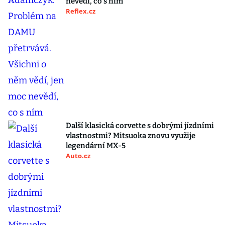
nevědí, co s ním
Reflex.cz
Další klasická corvette s dobrými jízdními
vlastnostmi? Mitsuoka znovu využije
legendární MX-5
Auto.cz