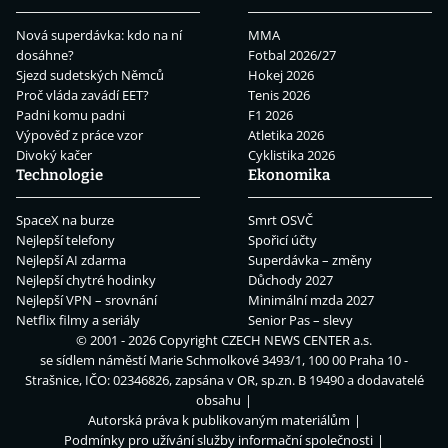
Nová superdávka: kdo na ní
MMA
dosáhne?
Fotbal 2026/27
Sjezd sudetských Němců
Hokej 2026
Proč vláda zavádí EET?
Tenis 2026
Padni komu padni
F1 2026
Výpověď z práce vzor
Atletika 2026
Divoký kačer
Cyklistika 2026
Technologie
Ekonomika
SpaceX na burze
Smrt OSVČ
Nejlepší telefony
Spořicí účty
Nejlepší AI zdarma
Superdávka – změny
Nejlepší chytré hodinky
Důchody 2027
Nejlepší VPN – srovnání
Minimální mzda 2027
Netflix filmy a seriály
Senior Pas – slevy
© 2001 - 2026 Copyright
CZECH NEWS CENTER a.s.
se sídlem náměstí Marie Schmolkové 3493/1, 100 00 Praha 10 -
Strašnice, IČO: 02346826, zapsána v OR, sp.zn. B 19490 a dodavatelé
obsahu
Autorská práva k publikovaným materiálům
Podmínky pro užívání služby informační společnosti