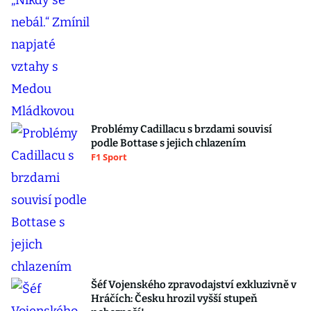
Problémy Cadillacu s brzdami souvisí
podle Bottase s jejich chlazením
F1 Sport
Šéf Vojenského zpravodajství exkluzivně v
Hráčích: Česku hrozil vyšší stupeň