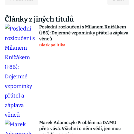
Články z jiných titulů
Poslední rozloučení s Milanem Knížákem
(†86): Dojemné vzpomínky přátel a záplava
věnců
Blesk politika
Marek Adamczyk: Problém na DAMU
přetrvává. Všichni o něm vědí, jen moc