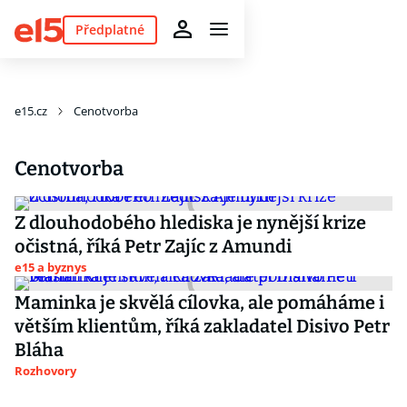
Předplatné
e15.cz
Cenotvorba
Cenotvorba
Z dlouhodobého hlediska je nynější krize
očistná, říká Petr Zajíc z Amundi
e15 a byznys
Maminka je skvělá cílovka, ale pomáháme i
větším klientům, říká zakladatel Disivo Petr
Bláha
Rozhovory