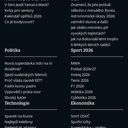
V čem jezdí Yamal a Mesii?
Znamení, že jste potkali
Kvízy pro seniory
někoho z minulého života
Kalendář úplňků 2026
Astronomické úkazy 2026:
Co je bodycount?
zatmění slunce a další
Jak obléci miminko při
vysokých teplotách?
Jak na dokonalé letní mojito
6 lehkých letních salátů
Politika
Sport 2026
Nová superdávka: kdo na ní
MMA
dosáhne?
Fotbal 2026/27
Sjezd sudetských Němců
Hokej 2026
Proč vláda zavádí EET?
Tenis 2026
Padni komu padni
F1 2026
Výpověď z práce vzor
Atletika 2026
Divoký kačer
Cyklistika 2026
Technologie
Ekonomika
SpaceX na burze
Smrt OSVČ
Nejlepší telefony
Spořicí účty
Nejlepší AI zdarma
Superdávka – změny