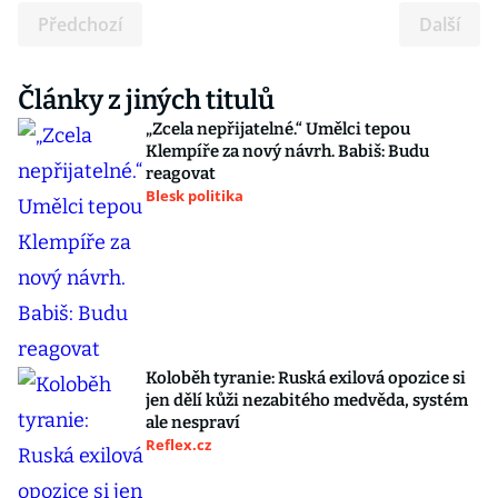
Předchozí
Další
Články z jiných titulů
„Zcela nepřijatelné.“ Umělci tepou
Klempíře za nový návrh. Babiš: Budu
reagovat
Blesk politika
Koloběh tyranie: Ruská exilová opozice si
jen dělí kůži nezabitého medvěda, systém
ale nespraví
Reflex.cz