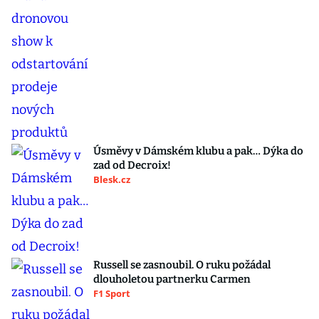
Úsměvy v Dámském klubu a pak… Dýka do
zad od Decroix!
Blesk.cz
Russell se zasnoubil. O ruku požádal
dlouholetou partnerku Carmen
F1 Sport