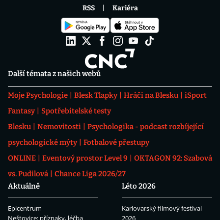
RSS
Kariéra
Další témata z našich webů
Moje Psychologie
Blesk Tlapky
Hráči na Blesku
iSport
Fantasy
Spotřebitelské testy
Blesku
Nemovitosti
Psychologika - podcast rozbíjející
psychologické mýty
Fotbalové přestupy
ONLINE
Eventový prostor Level 9
OKTAGON 92: Szabová
vs. Pudilová
Chance Liga 2026/27
Aktuálně
Léto 2026
Epicentrum
Karlovarský filmový festival
Neštovice: příznaky, léčba
2026