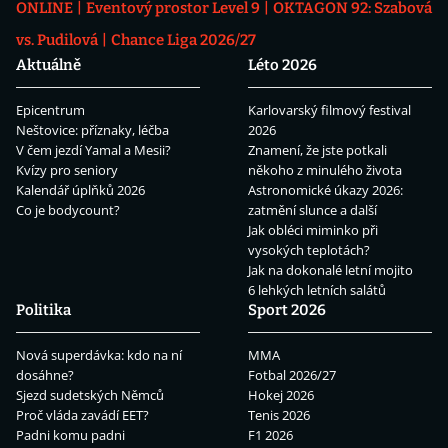
ONLINE
Eventový prostor Level 9
OKTAGON 92: Szabová
vs. Pudilová
Chance Liga 2026/27
Aktuálně
Léto 2026
Epicentrum
Karlovarský filmový festival
Neštovice: příznaky, léčba
2026
V čem jezdí Yamal a Mesii?
Znamení, že jste potkali
Kvízy pro seniory
někoho z minulého života
Kalendář úplňků 2026
Astronomické úkazy 2026:
Co je bodycount?
zatmění slunce a další
Jak obléci miminko při
vysokých teplotách?
Jak na dokonalé letní mojito
6 lehkých letních salátů
Politika
Sport 2026
Nová superdávka: kdo na ní
MMA
dosáhne?
Fotbal 2026/27
Sjezd sudetských Němců
Hokej 2026
Proč vláda zavádí EET?
Tenis 2026
Padni komu padni
F1 2026