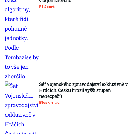
vše jen zhoršilo
F1 Sport
Šéf Vojenského zpravodajství exkluzivně v
Hráčích: Česku hrozil vyšší stupeň
nebezpečí!
Blesk hráči