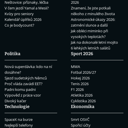
Neštovice: příznaky, léčba
2026
V čem jezdí Yamal a Mesii?
Znamení, že jste potkali
Kvízy pro seniory
někoho z minulého života
Kalendář úplňků 2026
Astronomické úkazy 2026:
Co je bodycount?
zatmění slunce a další
Jak obléci miminko při
vysokých teplotách?
Jak na dokonalé letní mojito
6 lehkých letních salátů
Politika
Sport 2026
Nová superdávka: kdo na ní
MMA
dosáhne?
Fotbal 2026/27
Sjezd sudetských Němců
Hokej 2026
Proč vláda zavádí EET?
Tenis 2026
Padni komu padni
F1 2026
Výpověď z práce vzor
Atletika 2026
Divoký kačer
Cyklistika 2026
Technologie
Ekonomika
SpaceX na burze
Smrt OSVČ
Nejlepší telefony
Spořicí účty