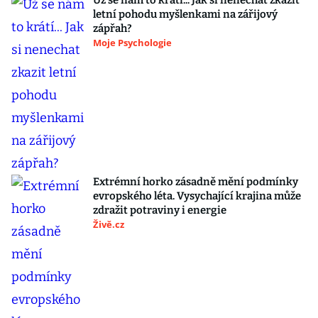
Už se nám to krátí... Jak si nenechat zkazit
letní pohodu myšlenkami na zářijový
zápřah?
Moje Psychologie
Extrémní horko zásadně mění podmínky
evropského léta. Vysychající krajina může
zdražit potraviny i energie
Živě.cz