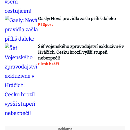
Gasly: Nová pravidla zašla příliš daleko
F1 Sport
Šéf Vojenského zpravodajství exkluzivně v
Hráčích: Česku hrozil vyšší stupeň
nebezpečí!
Blesk hráči