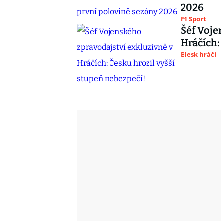
2026
F1 Sport
Šéf Voje
Hráčích:
Blesk hráči