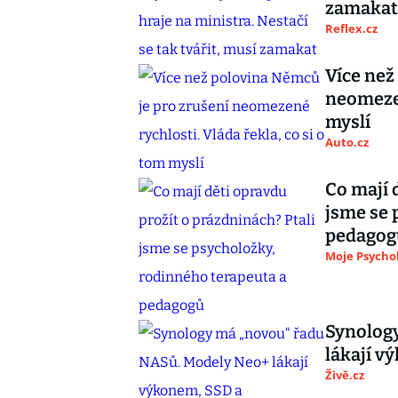
zamakat
Reflex.cz
Více než
neomezen
myslí
Auto.cz
Co mají 
jsme se 
pedagog
Moje Psycho
Synolog
lákají 
Živě.cz