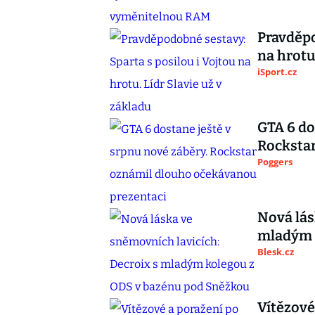
Pravděpo
na hrotu
iSport.cz
GTA 6 do
Rocksta
Poggers
Nová lás
mladým 
Blesk.cz
Vítězové