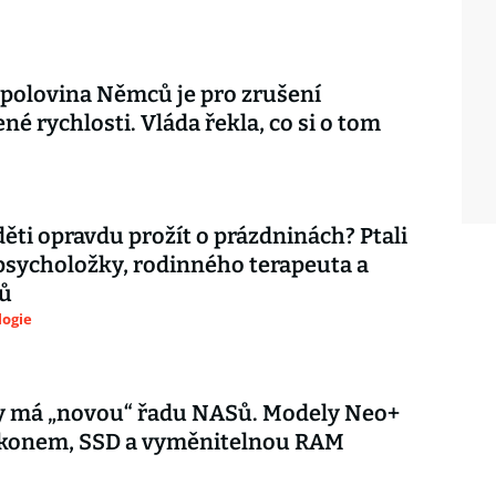
 polovina Němců je pro zrušení
é rychlosti. Vláda řekla, co si o tom
děti opravdu prožít o prázdninách? Ptali
psycholožky, rodinného terapeuta a
ů
logie
y má „novou“ řadu NASů. Modely Neo+
výkonem, SSD a vyměnitelnou RAM