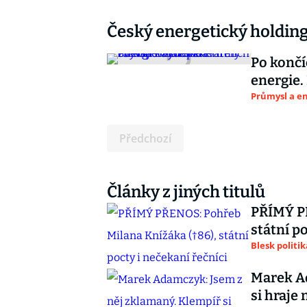
Český energetický holding 
Po končí
energie.
Průmysl a e
Předchozí
Články z jiných titulů
PŘÍMÝ PŘ
státní p
Blesk politik
Marek Ad
si hraje 