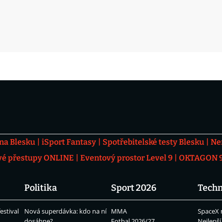
 na Blesku
iSport Fantasy
Spotřebitelské testy Blesku
Ne
vé přestupy ONLINE
Eventový prostor Level 9
OKTAGON 92
Politika
Sport 2026
Techn
estival
Nová superdávka: kdo na ní
MMA
SpaceX 
dosáhne?
Fotbal 2026/27
Nejlepší