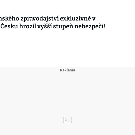
nského zpravodajství exkluzivně v
 Česku hrozil vyšší stupeň nebezpečí!