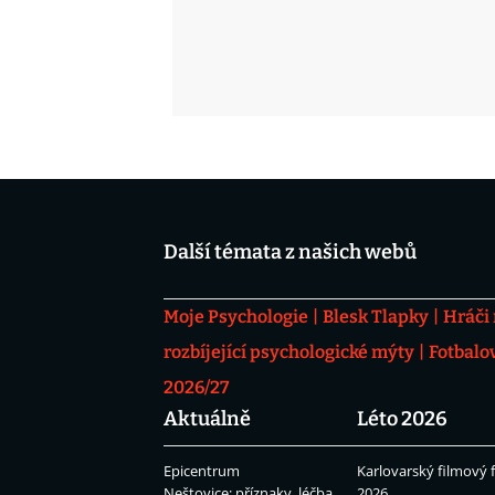
Další témata z našich webů
Moje Psychologie
Blesk Tlapky
Hráči
rozbíjející psychologické mýty
Fotbalo
2026/27
Aktuálně
Léto 2026
Epicentrum
Karlovarský filmový f
Neštovice: příznaky, léčba
2026