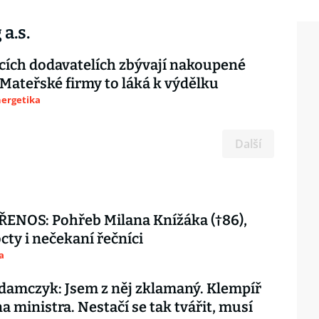
a.s.
cích dodavatelích zbývají nakoupené
 Mateřské firmy to láká k výdělku
nergetika
Další
ENOS: Pohřeb Milana Knížáka (†86),
octy i nečekaní řečníci
a
amczyk: Jsem z něj zklamaný. Klempíř
na ministra. Nestačí se tak tvářit, musí