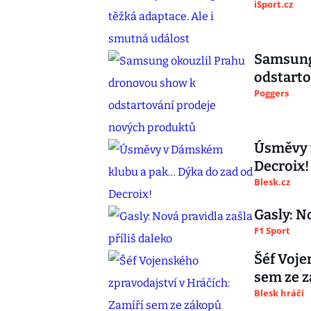
iSport.cz
Samsung
odstarto
Poggers
Úsměvy 
Decroix!
Blesk.cz
Gasly: No
F1 Sport
Šéf Voje
sem ze z
Blesk hráči