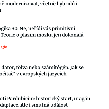
ě modernizovat, včetně hybridů i
ů
gika 30: Ne, neřídí vás primitivní
. Teorie o plazím mozku jen dokonalá
logie
 dator, tölva nebo számítógép. Jak se
očítač“ v evropských jazycích
roti Pardubicím: historický start, uragán
adaptace. Ale i smutná událost