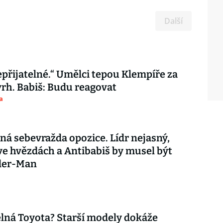
Další
epřijatelné.“ Umělci tepou Klempíře za
rh. Babiš: Budu reagovat
a
ná sebevražda opozice. Lídr nejasný,
e hvězdách a Antibabiš by musel být
ider-Man
ná Toyota? Starší modely dokáže