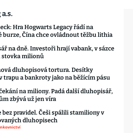
a.s.
eck: Hra Hogwarts Legacy řádí na
 burze, Čína chce ovládnout těžbu lithia
ář na dně. Investoři hrají vabank, v sázce
á stovka milionů
ová dluhopisová tortura. Desítky
v trapu a bankroty jako na běžícím pásu
čekání na miliony. Padá další dluhopisář,
ům zbývá už jen víra
 bez pravidel. Češi spálili stamiliony v
ovaných dluhopisech
ankovnictví