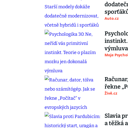
dodatečn
sporťák
Auto.cz
Psycholo
instinkt
výmluva
Moje Psycho
Računar,
řekne „P
Živě.cz
Slavia p
a těžká 