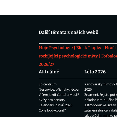
Další témata z našich webů
Moje Psychologie
Blesk Tlapky
Hráči
rozbíjející psychologické mýty
Fotbalo
2026/27
Aktuálně
Léto 2026
Epicentrum
Karlovarský filmový f
Neštovice: příznaky, léčba
2026
V čem jezdí Yamal a Mesii?
Znamení, že jste potk
Kvízy pro seniory
někoho z minulého ž
Kalendář úplňků 2026
Astronomické úkazy 
Co je bodycount?
zatmění slunce a dalš
Jak obléci miminko př