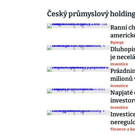
Český průmyslový holding 
Ranní ch
americké
Byznys
Dluhopis
je necel
Investice
Prázdnin
milionů 
Investice
Napjaté 
investor
Investice
Investice
neregul
Finance a b