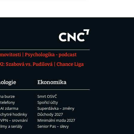
movitosti
Psychologika - podcast
: Szabová vs. Pudilová
Chance Liga
ologie
Ekonomika
na burze
Smrt OSVČ
 telefony
Spořicí účty
 AI zdarma
Superdávka – změny
 chytré hodinky
Důchody 2027
 VPN – srovnání
Minimální mzda 2027
ilmy a seriály
Senior Pas – slevy