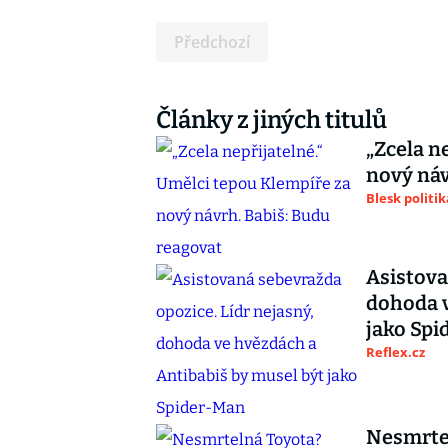
Předchozí
Články z jiných titulů
„Zcela n
nový náv
Blesk politik
Asistova
dohoda v
jako Sp
Reflex.cz
Nesmrtel