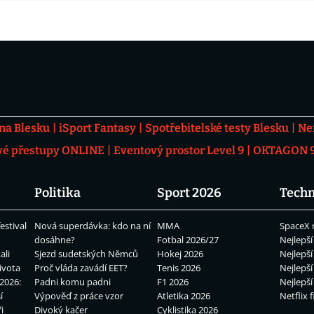
 na Blesku
iSport Fantasy
Spotřebitelské testy Blesku
Ne
vé přestupy ONLINE
Eventový prostor Level 9
OKTAGON 92
Politika
Sport 2026
Techn
estival
Nová superdávka: kdo na ní
MMA
SpaceX 
dosáhne?
Fotbal 2026/27
Nejlepší
ali
Sjezd sudetských Němců
Hokej 2026
Nejlepší
ivota
Proč vláda zavádí EET?
Tenis 2026
Nejlepší
2026:
Padni komu padni
F1 2026
Nejlepší
í
Výpověď z práce vzor
Atletika 2026
Netflix f
i
Divoký kačer
Cyklistika 2026