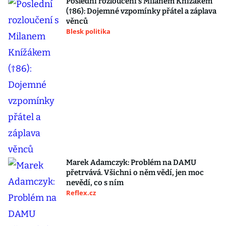
Poslední rozloučení s Milanem Knížákem
(†86): Dojemné vzpomínky přátel a záplava
věnců
Blesk politika
Marek Adamczyk: Problém na DAMU
přetrvává. Všichni o něm vědí, jen moc
nevědí, co s ním
Reflex.cz