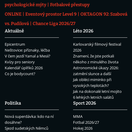
psychologické mýty
Fotbalové přestupy
ONLINE
Eventový prostor Level 9
OKTAGON 92: Szabová
vs. Pudilová
Chance Liga 2026/27
Aktuálně
Léto 2026
Epicentrum
Karlovarský filmový festival
Neštovice: příznaky, léčba
2026
V čem jezdí Yamal a Mesii?
Znamení, že jste potkali
Kvízy pro seniory
někoho z minulého života
Kalendář úplňků 2026
Astronomické úkazy 2026:
Co je bodycount?
zatmění slunce a další
Jak obléci miminko při
vysokých teplotách?
Jak na dokonalé letní mojito
6 lehkých letních salátů
Politika
Sport 2026
Nová superdávka: kdo na ní
MMA
dosáhne?
Fotbal 2026/27
Sjezd sudetských Němců
Hokej 2026