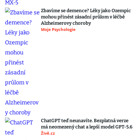
Zbavíme se demence? Léky jako Ozempic
mohou přinést zásadní průlom v léčbě
Alzheimerovy choroby
Moje Psychologie
ChatGPT teď neunavíte. Bezplatná verze
má neomezený chat a lepší model GPT-5.6
Živě.cz