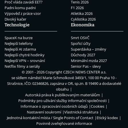
Proč vláda zavádí EET?
Tenis 2026
Padni komu padni
F1 2026
Výpověď z práce vzor
Atletika 2026
Divoký kačer
Cyklistika 2026
Technologie
Ekonomika
SpaceX na burze
Smrt OSVČ
Nejlepší telefony
Spořicí účty
Nejlepší AI zdarma
Superdávka – změny
Nejlepší chytré hodinky
Důchody 2027
Nejlepší VPN – srovnání
Minimální mzda 2027
Netflix filmy a seriály
Senior Pas – slevy
© 2001 - 2026 Copyright
CZECH NEWS CENTER a.s.
se sídlem náměstí Marie Schmolkové 3493/1, 100 00 Praha 10 -
Strašnice, IČO: 02346826, zapsána v OR, sp.zn. B 19490 a dodavatelé
obsahu
Autorská práva k publikovaným materiálům
Podmínky pro užívání služby informační společnosti
Informace o zpracování osobních údajů
Cookies
Nastavení soukromí
Vlastnická struktura
Jednotná kontaktní místa / Single Points of Contact
Etický kodex
Povinně zveřejňované informace