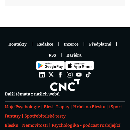
Kontakty
Redakce
Inzerce
Předplatné
RSS
Kariéra
Další témata z našich webů
Moje Psychologie
Blesk Tlapky
Hráči na Blesku
iSport
Fantasy
Spotřebitelské testy
Blesku
Nemovitosti
Psychologika - podcast rozbíjející