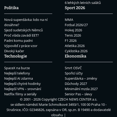
6 lehkých letních salátů
Politika
Sport 2026
Nová superdávka: kdo na ní
MMA
dosáhne?
Fotbal 2026/27
Sjezd sudetských Němců
Hokej 2026
Proč vláda zavádí EET?
Tenis 2026
Padni komu padni
F1 2026
Výpověď z práce vzor
Atletika 2026
Divoký kačer
Cyklistika 2026
Technologie
Ekonomika
SpaceX na burze
Smrt OSVČ
Nejlepší telefony
Spořicí účty
Nejlepší AI zdarma
Superdávka – změny
Nejlepší chytré hodinky
Důchody 2027
Nejlepší VPN – srovnání
Minimální mzda 2027
Netflix filmy a seriály
Senior Pas – slevy
© 2001 - 2026 Copyright
CZECH NEWS CENTER a.s.
se sídlem náměstí Marie Schmolkové 3493/1, 100 00 Praha 10 -
Strašnice, IČO: 02346826, zapsána v OR, sp.zn. B 19490 a dodavatelé
obsahu