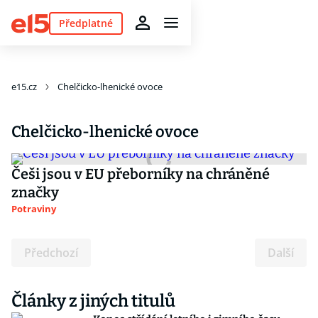
Předplatné
e15.cz
Chelčicko-lhenické ovoce
Chelčicko-lhenické ovoce
Češi jsou v EU přeborníky na chráněné
značky
Potraviny
Předchozí
Další
Články z jiných titulů