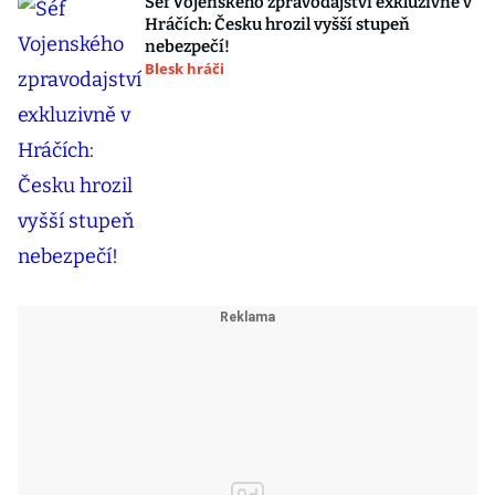
Šéf Vojenského zpravodajství exkluzivně v
Hráčích: Česku hrozil vyšší stupeň
nebezpečí!
Blesk hráči