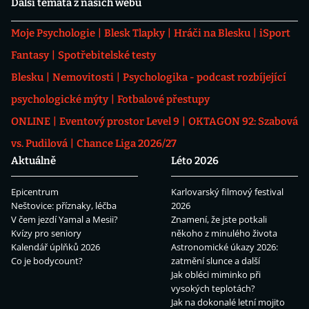
Další témata z našich webů
Moje Psychologie
Blesk Tlapky
Hráči na Blesku
iSport
Fantasy
Spotřebitelské testy
Blesku
Nemovitosti
Psychologika - podcast rozbíjející
psychologické mýty
Fotbalové přestupy
ONLINE
Eventový prostor Level 9
OKTAGON 92: Szabová
vs. Pudilová
Chance Liga 2026/27
Aktuálně
Léto 2026
Epicentrum
Karlovarský filmový festival
Neštovice: příznaky, léčba
2026
V čem jezdí Yamal a Mesii?
Znamení, že jste potkali
Kvízy pro seniory
někoho z minulého života
Kalendář úplňků 2026
Astronomické úkazy 2026:
Co je bodycount?
zatmění slunce a další
Jak obléci miminko při
vysokých teplotách?
Jak na dokonalé letní mojito