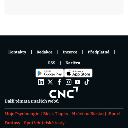
Kontakty
Redakce
Inzerce
Předplatné
RSS
Kariéra
Další témata z našich webů
Moje Psychologie
Blesk Tlapky
Hráči na Blesku
iSport
Fantasy
Spotřebitelské testy