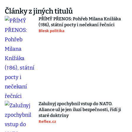
Články z jiných titulů
PŘÍMÝ PŘENOS: Pohřeb Milana Knížáka
(†86), státní pocty i nečekaní řečníci
Blesk politika
Zalužnyj zpochybnil vstup do NATO.
Aliance už je jen iluzí bezpečnosti, řídí ji
staré doktríny
Reflex.cz