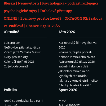
Blesku
Nemovitosti
Psychologika - podcast rozbíjející
psychologické mýty
Fotbalové přestupy
ONLINE
Eventový prostor Level 9
OKTAGON 92: Szabová
vs. Pudilová
Chance Liga 2026/27
Aktuálně
Léto 2026
Epicentrum
Karlovarský filmový festival
Neštovice: příznaky, léčba
2026
V čem jezdí Yamal a Mesii?
Znamení, že jste potkali
Kvízy pro seniory
někoho z minulého života
Kalendář úplňků 2026
Astronomické úkazy 2026:
Co je bodycount?
zatmění slunce a další
Jak obléci miminko při
vysokých teplotách?
Jak na dokonalé letní mojito
6 lehkých letních salátů
Politika
Sport 2026
Nová superdávka: kdo na ní
MMA
dosáhne?
Fotbal 2026/27