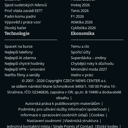
Sjezd sudetských Němců
Hokej 2026
Proč vláda zavádí EET?
Tenis 2026
Padni komu padni
F1 2026
Výpověď z práce vzor
Atletika 2026
Divoký kačer
Cyklistika 2026
Technologie
Ekonomika
SpaceX na burze
Temu a clo
Nejlepší telefony
Spořicí účty
Nejlepší AI zdarma
Superdávka – změny
Nejlepší chytré hodinky
Chybějící roky k důchodu
Nejlepší VPN – srovnání
Minimální mzda 2027
Netflix filmy a seriály
Vedro v práci
© 2001 - 2026 Copyright
CZECH NEWS CENTER a.s.
se sídlem náměstí Marie Schmolkové 3493/1, 100 00 Praha 10 -
Strašnice, IČO: 02346826, zapsána v OR, sp.zn. B 19490 a dodavatelé
obsahu
Autorská práva k publikovaným materiálům
Podmínky pro užívání služby informační společnosti
Informace o zpracování osobních údajů
Cookies
Nastavení soukromí
Vlastnická struktura
Jednotná kontaktní místa / Single Points of Contact
Etický kodex