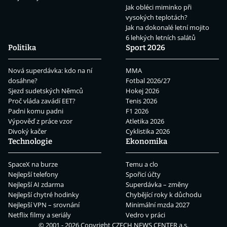
Jak obléci miminko při
vysokých teplotách?
Jak na dokonalé letní mojito
6 lehkých letních salátů
Politika
Sport 2026
Nová superdávka: kdo na ní
MMA
dosáhne?
Fotbal 2026/27
Sjezd sudetských Němců
Hokej 2026
Proč vláda zavádí EET?
Tenis 2026
Padni komu padni
F1 2026
Výpověď z práce vzor
Atletika 2026
Divoký kačer
Cyklistika 2026
Technologie
Ekonomika
SpaceX na burze
Temu a clo
Nejlepší telefony
Spořicí účty
Nejlepší AI zdarma
Superdávka – změny
Nejlepší chytré hodinky
Chybějící roky k důchodu
Nejlepší VPN – srovnání
Minimální mzda 2027
Netflix filmy a seriály
Vedro v práci
© 2001 - 2026 Copyright
CZECH NEWS CENTER a.s.