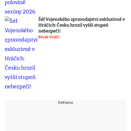
Šéf Vojenského zpravodajství exkluzivně v
Hráčích: Česku hrozil vyšší stupeň
nebezpečí!
Blesk hráči