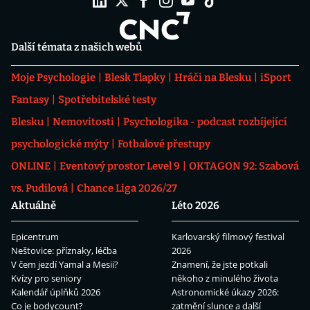
Další témata z našich webů
Moje Psychologie
Blesk Tlapky
Hráči na Blesku
iSport
Fantasy
Spotřebitelské testy
Blesku
Nemovitosti
Psychologika - podcast rozbíjející
psychologické mýty
Fotbalové přestupy
ONLINE
Eventový prostor Level 9
OKTAGON 92: Szabová
vs. Pudilová
Chance Liga 2026/27
Aktuálně
Léto 2026
Epicentrum
Karlovarský filmový festival
Neštovice: příznaky, léčba
2026
V čem jezdí Yamal a Mesii?
Znamení, že jste potkali
Kvízy pro seniory
někoho z minulého života
Kalendář úplňků 2026
Astronomické úkazy 2026:
Co je bodycount?
zatmění slunce a další