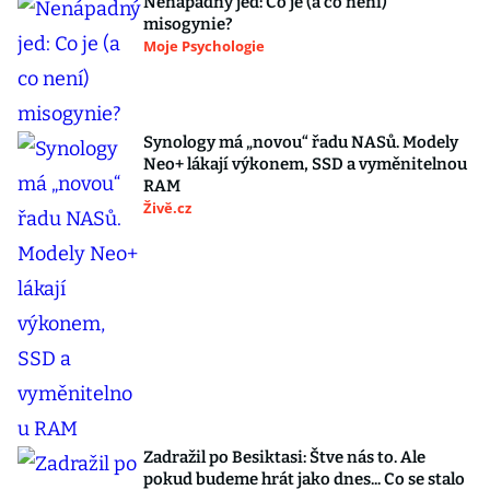
Nenápadný jed: Co je (a co není)
misogynie?
Moje Psychologie
Synology má „novou“ řadu NASů. Modely
Neo+ lákají výkonem, SSD a vyměnitelnou
RAM
Živě.cz
Zadražil po Besiktasi: Štve nás to. Ale
pokud budeme hrát jako dnes... Co se stalo