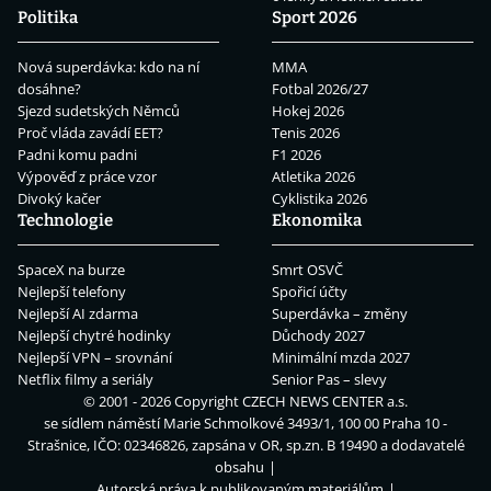
Politika
Sport 2026
Nová superdávka: kdo na ní
MMA
dosáhne?
Fotbal 2026/27
Sjezd sudetských Němců
Hokej 2026
Proč vláda zavádí EET?
Tenis 2026
Padni komu padni
F1 2026
Výpověď z práce vzor
Atletika 2026
Divoký kačer
Cyklistika 2026
Technologie
Ekonomika
SpaceX na burze
Smrt OSVČ
Nejlepší telefony
Spořicí účty
Nejlepší AI zdarma
Superdávka – změny
Nejlepší chytré hodinky
Důchody 2027
Nejlepší VPN – srovnání
Minimální mzda 2027
Netflix filmy a seriály
Senior Pas – slevy
© 2001 - 2026 Copyright
CZECH NEWS CENTER a.s.
se sídlem náměstí Marie Schmolkové 3493/1, 100 00 Praha 10 -
Strašnice, IČO: 02346826, zapsána v OR, sp.zn. B 19490 a dodavatelé
obsahu
Autorská práva k publikovaným materiálům