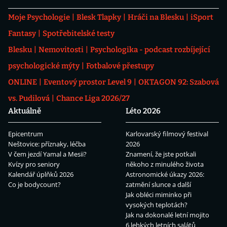
Moje Psychologie
Blesk Tlapky
Hráči na Blesku
iSport
Fantasy
Spotřebitelské testy
Blesku
Nemovitosti
Psychologika - podcast rozbíjející
psychologické mýty
Fotbalové přestupy
ONLINE
Eventový prostor Level 9
OKTAGON 92: Szabová
vs. Pudilová
Chance Liga 2026/27
Aktuálně
Léto 2026
Epicentrum
Karlovarský filmový festival
Neštovice: příznaky, léčba
2026
V čem jezdí Yamal a Mesii?
Znamení, že jste potkali
Kvízy pro seniory
někoho z minulého života
Kalendář úplňků 2026
Astronomické úkazy 2026:
Co je bodycount?
zatmění slunce a další
Jak obléci miminko při
vysokých teplotách?
Jak na dokonalé letní mojito
6 lehkých letních salátů