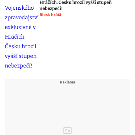
Hráčích: Česku hrozil vyšší stupeň
nebezpečí!
Blesk hráči