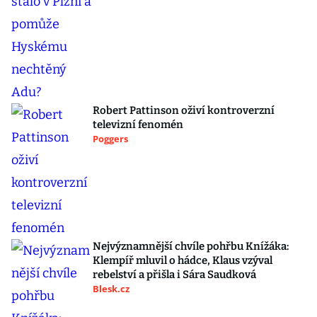
Robert Pattinson oživí kontroverzní
televizní fenomén
Poggers
Nejvýznamnější chvíle pohřbu Knížáka:
Klempíř mluvil o hádce, Klaus vzýval
rebelství a přišla i Sára Saudková
Blesk.cz