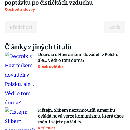
poptávku po čističkách vzduchu
Obchod a služby
Předchozí
Další
Články z jiných titulů
Decroix s Havránkem dováděli v Polsku,
ale… Vědí o tom doma?
Blesk politika
Fištejn: Slibem nezarmoutíš. Ameriku
ovládá nová verze komunismu, která chce
měnit zajeté pořádky
Reflex.cz