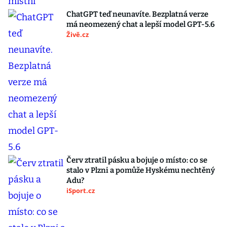
ChatGPT teď neunavíte. Bezplatná verze
má neomezený chat a lepší model GPT-5.6
Živě.cz
Červ ztratil pásku a bojuje o místo: co se
stalo v Plzni a pomůže Hyskému nechtěný
Adu?
iSport.cz