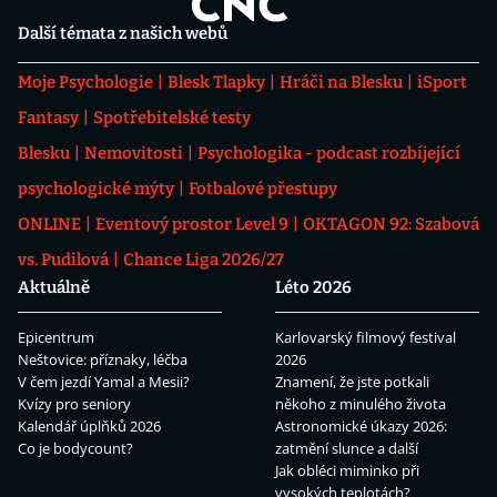
Další témata z našich webů
Moje Psychologie
Blesk Tlapky
Hráči na Blesku
iSport
Fantasy
Spotřebitelské testy
Blesku
Nemovitosti
Psychologika - podcast rozbíjející
psychologické mýty
Fotbalové přestupy
ONLINE
Eventový prostor Level 9
OKTAGON 92: Szabová
vs. Pudilová
Chance Liga 2026/27
Aktuálně
Léto 2026
Epicentrum
Karlovarský filmový festival
Neštovice: příznaky, léčba
2026
V čem jezdí Yamal a Mesii?
Znamení, že jste potkali
Kvízy pro seniory
někoho z minulého života
Kalendář úplňků 2026
Astronomické úkazy 2026:
Co je bodycount?
zatmění slunce a další
Jak obléci miminko při
vysokých teplotách?