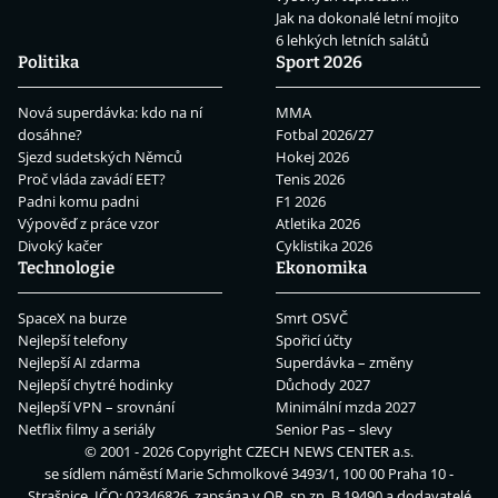
Jak na dokonalé letní mojito
6 lehkých letních salátů
Politika
Sport 2026
Nová superdávka: kdo na ní
MMA
dosáhne?
Fotbal 2026/27
Sjezd sudetských Němců
Hokej 2026
Proč vláda zavádí EET?
Tenis 2026
Padni komu padni
F1 2026
Výpověď z práce vzor
Atletika 2026
Divoký kačer
Cyklistika 2026
Technologie
Ekonomika
SpaceX na burze
Smrt OSVČ
Nejlepší telefony
Spořicí účty
Nejlepší AI zdarma
Superdávka – změny
Nejlepší chytré hodinky
Důchody 2027
Nejlepší VPN – srovnání
Minimální mzda 2027
Netflix filmy a seriály
Senior Pas – slevy
© 2001 - 2026 Copyright
CZECH NEWS CENTER a.s.
se sídlem náměstí Marie Schmolkové 3493/1, 100 00 Praha 10 -
Strašnice, IČO: 02346826, zapsána v OR, sp.zn. B 19490 a dodavatelé