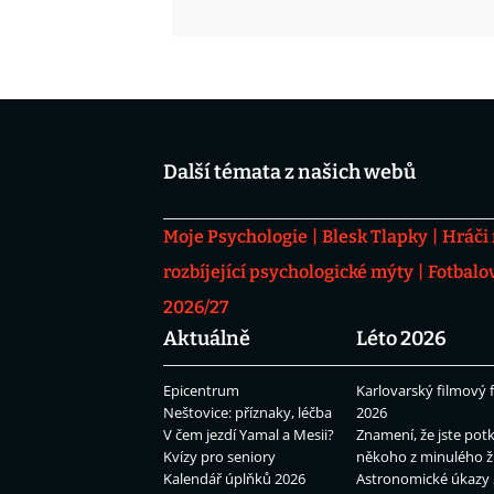
Další témata z našich webů
Moje Psychologie
Blesk Tlapky
Hráči
rozbíjející psychologické mýty
Fotbalo
2026/27
Aktuálně
Léto 2026
Epicentrum
Karlovarský filmový f
Neštovice: příznaky, léčba
2026
V čem jezdí Yamal a Mesii?
Znamení, že jste potk
Kvízy pro seniory
někoho z minulého ž
Kalendář úplňků 2026
Astronomické úkazy 