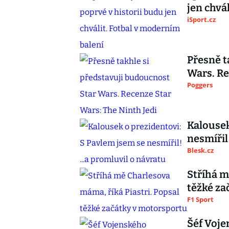
jen chvá
iSport.cz
Přesně t
Wars. Re
Poggers
Kalousek
nesmířil!
Blesk.cz
Stříhá m
těžké za
F1 Sport
Šéf Voje