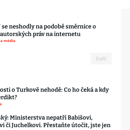
 se neshodly na podobě směrnice o
autorských práv na internetu
 a média
Další
sti o Turkově nehodě: Co ho čeká a kdy
rdikt?
a
ký: Ministerstva nepatří Babišovi,
 či Juchelkovi. Přestaňte útočit, jste jen