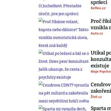
správci
Reflex.cz
Proč řík
vznikla 
Auto.cz
Utíkal po
konzulta
existuje
Moje Psycho
Cendrova
zakořeni
Živě.cz
Sparta m