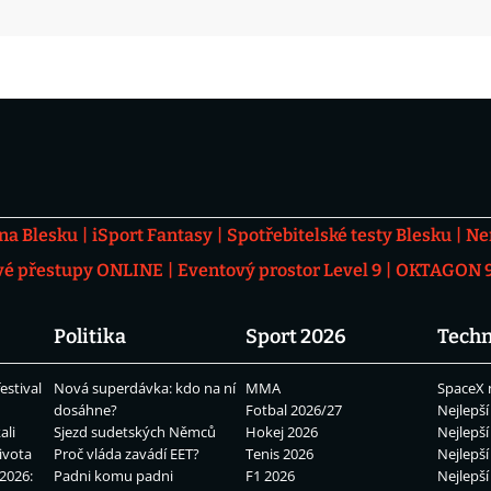
 na Blesku
iSport Fantasy
Spotřebitelské testy Blesku
Ne
vé přestupy ONLINE
Eventový prostor Level 9
OKTAGON 92
Politika
Sport 2026
Techn
estival
Nová superdávka: kdo na ní
MMA
SpaceX 
dosáhne?
Fotbal 2026/27
Nejlepší
ali
Sjezd sudetských Němců
Hokej 2026
Nejlepší
ivota
Proč vláda zavádí EET?
Tenis 2026
Nejlepší
2026:
Padni komu padni
F1 2026
Nejlepší