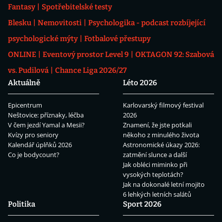
Fantasy
Spotřebitelské testy
Blesku
Nemovitosti
Psychologika - podcast rozbíjející
psychologické mýty
Fotbalové přestupy
ONLINE
Eventový prostor Level 9
OKTAGON 92: Szabová
vs. Pudilová
Chance Liga 2026/27
Aktuálně
Léto 2026
Epicentrum
Karlovarský filmový festival
Neštovice: příznaky, léčba
2026
V čem jezdí Yamal a Mesii?
Znamení, že jste potkali
Kvízy pro seniory
někoho z minulého života
Kalendář úplňků 2026
Astronomické úkazy 2026:
Co je bodycount?
zatmění slunce a další
Jak obléci miminko při
vysokých teplotách?
Jak na dokonalé letní mojito
6 lehkých letních salátů
Politika
Sport 2026