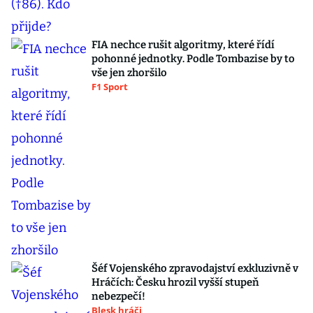
FIA nechce rušit algoritmy, které řídí
pohonné jednotky. Podle Tombazise by to
vše jen zhoršilo
F1 Sport
Šéf Vojenského zpravodajství exkluzivně v
Hráčích: Česku hrozil vyšší stupeň
nebezpečí!
Blesk hráči