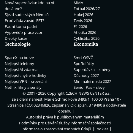
Nová superdávka: kdo na ní
MMA
dosáhne?
Fotbal 2026/27
Sjezd sudetských Němců
Hokej 2026
Proč vláda zavádí EET?
Tenis 2026
Padni komu padni
F1 2026
Výpověď z práce vzor
Atletika 2026
Divoký kačer
Cyklistika 2026
Technologie
Ekonomika
SpaceX na burze
Smrt OSVČ
Nejlepší telefony
Spořicí účty
Nejlepší AI zdarma
Superdávka – změny
Nejlepší chytré hodinky
Důchody 2027
Nejlepší VPN – srovnání
Minimální mzda 2027
Netflix filmy a seriály
Senior Pas – slevy
© 2001 - 2026 Copyright
CZECH NEWS CENTER a.s.
se sídlem náměstí Marie Schmolkové 3493/1, 100 00 Praha 10 -
Strašnice, IČO: 02346826, zapsána v OR, sp.zn. B 19490 a dodavatelé
obsahu
Autorská práva k publikovaným materiálům
Podmínky pro užívání služby informační společnosti
Informace o zpracování osobních údajů
Cookies