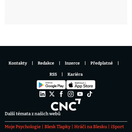
Kontakty
Redakce
Inzerce
Předplatné
RSS
Kariéra
Další témata z našich webů
Moje Psychologie
Blesk Tlapky
Hráči na Blesku
iSport