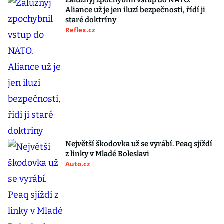
Zalužnyj zpochybnil vstup do NATO.
Aliance už je jen iluzí bezpečnosti, řídí ji
staré doktríny
Reflex.cz
Největší škodovka už se vyrábí. Peaq sjíždí
z linky v Mladé Boleslavi
Auto.cz