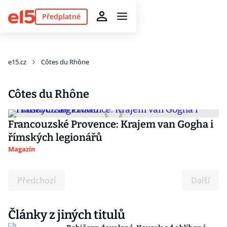
Předplatné
e15.cz
Côtes du Rhône
Côtes du Rhône
Francouzské Provence: Krajem van Gogha i
římských legionářů
Magazín
Předchozí
Další
Články z jiných titulů