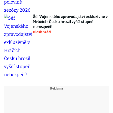
Šéf Vojenského zpravodajství exkluzivně v
Hráčích: Česku hrozil vyšší stupeň
nebezpečí!
Blesk hráči