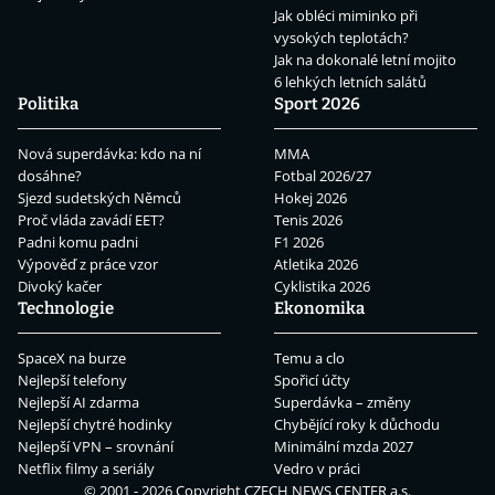
Jak obléci miminko při
vysokých teplotách?
Jak na dokonalé letní mojito
6 lehkých letních salátů
Politika
Sport 2026
Nová superdávka: kdo na ní
MMA
dosáhne?
Fotbal 2026/27
Sjezd sudetských Němců
Hokej 2026
Proč vláda zavádí EET?
Tenis 2026
Padni komu padni
F1 2026
Výpověď z práce vzor
Atletika 2026
Divoký kačer
Cyklistika 2026
Technologie
Ekonomika
SpaceX na burze
Temu a clo
Nejlepší telefony
Spořicí účty
Nejlepší AI zdarma
Superdávka – změny
Nejlepší chytré hodinky
Chybějící roky k důchodu
Nejlepší VPN – srovnání
Minimální mzda 2027
Netflix filmy a seriály
Vedro v práci
© 2001 - 2026 Copyright
CZECH NEWS CENTER a.s.