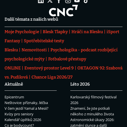
Další témata z našich webů
Moje Psychologie
Blesk Tlapky
Hráči na Blesku
iSport
Fantasy
Spotřebitelské testy
Blesku
Nemovitosti
Psychologika - podcast rozbíjející
psychologické mýty
Fotbalové přestupy
ONLINE
Eventový prostor Level 9
OKTAGON 92: Szabová
vs. Pudilová
Chance Liga 2026/27
Aktuálně
Léto 2026
Epicentrum
Karlovarský filmový festival
Neštovice: příznaky, léčba
2026
V čem jezdí Yamal a Mesii?
Znamení, že jste potkali
Kvízy pro seniory
někoho z minulého života
Kalendář úplňků 2026
Astronomické úkazy 2026:
Co je bodycount?
zatmění slunce a další