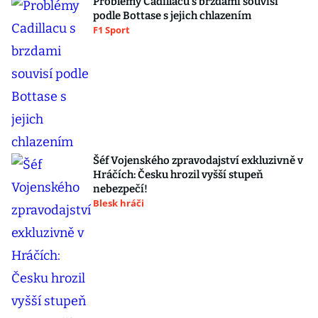
Problémy Cadillacu s brzdami souvisí
podle Bottase s jejich chlazením
F1 Sport
Šéf Vojenského zpravodajství exkluzivně v
Hráčích: Česku hrozil vyšší stupeň
nebezpečí!
Blesk hráči