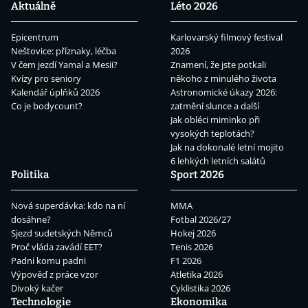
Aktuálně
Léto 2026
Epicentrum
Karlovarský filmový festival
Neštovice: příznaky, léčba
2026
V čem jezdí Yamal a Mesii?
Znamení, že jste potkali
Kvízy pro seniory
někoho z minulého života
Kalendář úplňků 2026
Astronomické úkazy 2026:
Co je bodycount?
zatmění slunce a další
Jak obléci miminko při
vysokých teplotách?
Jak na dokonalé letní mojito
6 lehkých letních salátů
Politika
Sport 2026
Nová superdávka: kdo na ní
MMA
dosáhne?
Fotbal 2026/27
Sjezd sudetských Němců
Hokej 2026
Proč vláda zavádí EET?
Tenis 2026
Padni komu padni
F1 2026
Výpověď z práce vzor
Atletika 2026
Divoký kačer
Cyklistika 2026
Technologie
Ekonomika