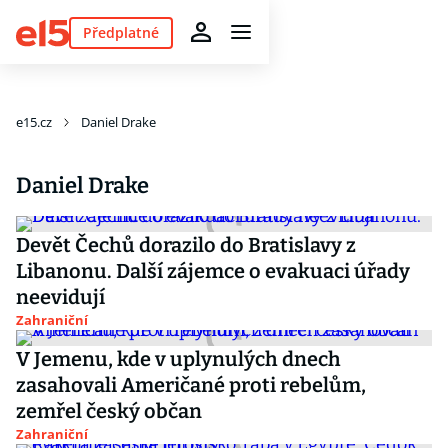
Předplatné
e15.cz
Daniel Drake
Daniel Drake
Devět Čechů dorazilo do Bratislavy z
Libanonu. Další zájemce o evakuaci úřady
neevidují
Zahraniční
V Jemenu, kde v uplynulých dnech
zasahovali Američané proti rebelům,
zemřel český občan
Zahraniční