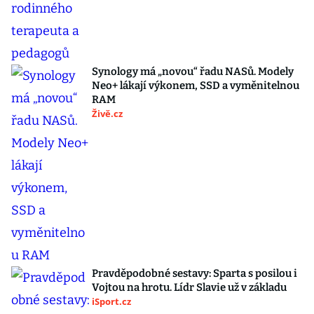
Synology má „novou“ řadu NASů. Modely
Neo+ lákají výkonem, SSD a vyměnitelnou
RAM
Živě.cz
Pravděpodobné sestavy: Sparta s posilou i
Vojtou na hrotu. Lídr Slavie už v základu
iSport.cz