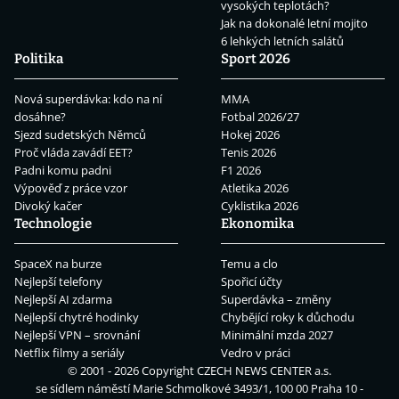
vysokých teplotách?
Jak na dokonalé letní mojito
6 lehkých letních salátů
Politika
Sport 2026
Nová superdávka: kdo na ní
MMA
dosáhne?
Fotbal 2026/27
Sjezd sudetských Němců
Hokej 2026
Proč vláda zavádí EET?
Tenis 2026
Padni komu padni
F1 2026
Výpověď z práce vzor
Atletika 2026
Divoký kačer
Cyklistika 2026
Technologie
Ekonomika
SpaceX na burze
Temu a clo
Nejlepší telefony
Spořicí účty
Nejlepší AI zdarma
Superdávka – změny
Nejlepší chytré hodinky
Chybějící roky k důchodu
Nejlepší VPN – srovnání
Minimální mzda 2027
Netflix filmy a seriály
Vedro v práci
© 2001 - 2026 Copyright
CZECH NEWS CENTER a.s.
se sídlem náměstí Marie Schmolkové 3493/1, 100 00 Praha 10 -