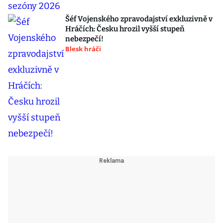
Šéf Vojenského zpravodajství exkluzivně v
Hráčích: Česku hrozil vyšší stupeň
nebezpečí!
Blesk hráči