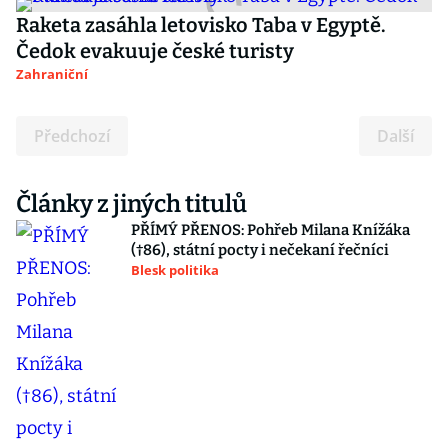
Raketa zasáhla letovisko Taba v Egyptě.
Čedok evakuuje české turisty
Zahraniční
Předchozí
Další
Články z jiných titulů
PŘÍMÝ PŘENOS: Pohřeb Milana Knížáka
(†86), státní pocty i nečekaní řečníci
Blesk politika