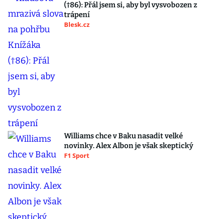
(†86): Přál jsem si, aby byl vysvobozen z
trápení
Blesk.cz
Williams chce v Baku nasadit velké
novinky. Alex Albon je však skeptický
F1 Sport