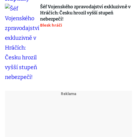
Šéf Vojenského zpravodajství exkluzivně v
Hráčích: Česku hrozil vyšší stupeň
nebezpečí!
Blesk hráči