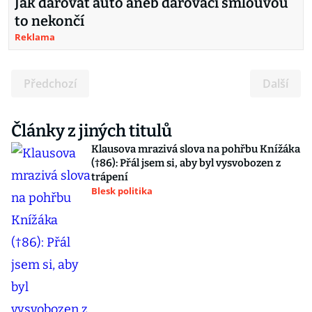
Jak darovat auto aneb darovací smlouvou
to nekončí
Reklama
Předchozí
Další
Články z jiných titulů
Klausova mrazivá slova na pohřbu Knížáka
(†86): Přál jsem si, aby byl vysvobozen z
trápení
Blesk politika