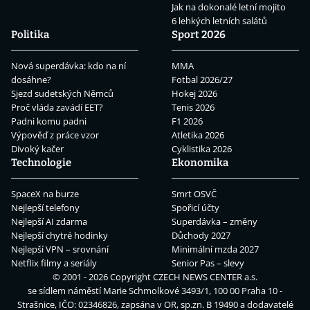
Jak na dokonalé letní mojito
6 lehkých letních salátů
Politika
Sport 2026
Nová superdávka: kdo na ní
MMA
dosáhne?
Fotbal 2026/27
Sjezd sudetských Němců
Hokej 2026
Proč vláda zavádí EET?
Tenis 2026
Padni komu padni
F1 2026
Výpověď z práce vzor
Atletika 2026
Divoký kačer
Cyklistika 2026
Technologie
Ekonomika
SpaceX na burze
Smrt OSVČ
Nejlepší telefony
Spořicí účty
Nejlepší AI zdarma
Superdávka – změny
Nejlepší chytré hodinky
Důchody 2027
Nejlepší VPN – srovnání
Minimální mzda 2027
Netflix filmy a seriály
Senior Pas – slevy
© 2001 - 2026 Copyright
CZECH NEWS CENTER a.s.
se sídlem náměstí Marie Schmolkové 3493/1, 100 00 Praha 10 -
Strašnice, IČO: 02346826, zapsána v OR, sp.zn. B 19490 a dodavatelé