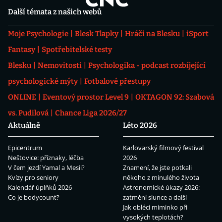
Další témata z našich webů
Moje Psychologie
Blesk Tlapky
Hráči na Blesku
iSport
Fantasy
Spotřebitelské testy
Blesku
Nemovitosti
Psychologika - podcast rozbíjející
psychologické mýty
Fotbalové přestupy
ONLINE
Eventový prostor Level 9
OKTAGON 92: Szabová
vs. Pudilová
Chance Liga 2026/27
Aktuálně
Léto 2026
Epicentrum
Karlovarský filmový festival
Neštovice: příznaky, léčba
2026
V čem jezdí Yamal a Mesii?
Znamení, že jste potkali
Kvízy pro seniory
někoho z minulého života
Kalendář úplňků 2026
Astronomické úkazy 2026:
Co je bodycount?
zatmění slunce a další
Jak obléci miminko při
vysokých teplotách?