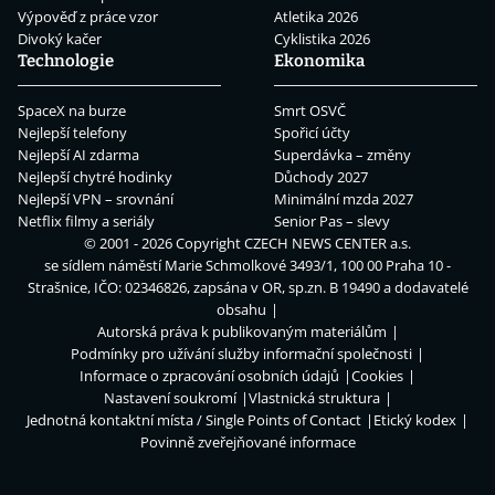
Výpověď z práce vzor
Atletika 2026
Divoký kačer
Cyklistika 2026
Technologie
Ekonomika
SpaceX na burze
Smrt OSVČ
Nejlepší telefony
Spořicí účty
Nejlepší AI zdarma
Superdávka – změny
Nejlepší chytré hodinky
Důchody 2027
Nejlepší VPN – srovnání
Minimální mzda 2027
Netflix filmy a seriály
Senior Pas – slevy
© 2001 - 2026 Copyright
CZECH NEWS CENTER a.s.
se sídlem náměstí Marie Schmolkové 3493/1, 100 00 Praha 10 -
Strašnice, IČO: 02346826, zapsána v OR, sp.zn. B 19490 a dodavatelé
obsahu
Autorská práva k publikovaným materiálům
Podmínky pro užívání služby informační společnosti
Informace o zpracování osobních údajů
Cookies
Nastavení soukromí
Vlastnická struktura
Jednotná kontaktní místa / Single Points of Contact
Etický kodex
Povinně zveřejňované informace