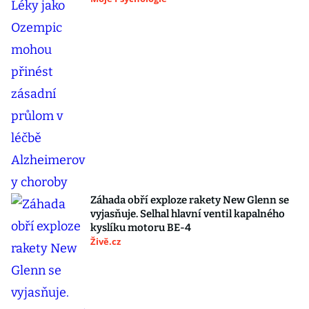
Záhada obří exploze rakety New Glenn se
vyjasňuje. Selhal hlavní ventil kapalného
kyslíku motoru BE-4
Živě.cz