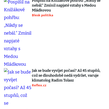
Pospíšil na Knížákově pohřbu: „Nikdy se
nebál.“ Zmínil napjaté vztahy s Medou
Mládkovou
Blesk politika
Jak se bude vyvíjet počasí? Až 45 stupňů,
což se dlouhodobě nedá vydržet, varuje
klimatolog Radim Tolasz
Reflex.cz