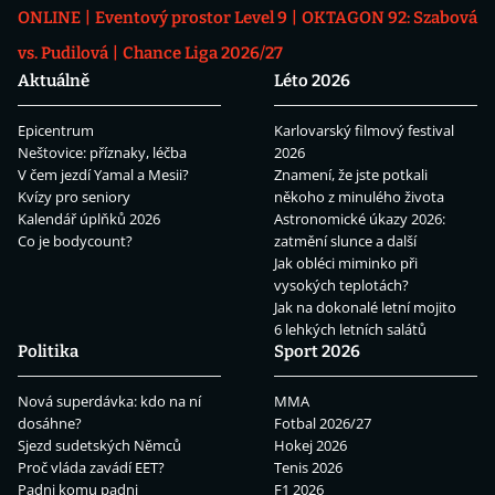
ONLINE
Eventový prostor Level 9
OKTAGON 92: Szabová
vs. Pudilová
Chance Liga 2026/27
Aktuálně
Léto 2026
Epicentrum
Karlovarský filmový festival
Neštovice: příznaky, léčba
2026
V čem jezdí Yamal a Mesii?
Znamení, že jste potkali
Kvízy pro seniory
někoho z minulého života
Kalendář úplňků 2026
Astronomické úkazy 2026:
Co je bodycount?
zatmění slunce a další
Jak obléci miminko při
vysokých teplotách?
Jak na dokonalé letní mojito
6 lehkých letních salátů
Politika
Sport 2026
Nová superdávka: kdo na ní
MMA
dosáhne?
Fotbal 2026/27
Sjezd sudetských Němců
Hokej 2026
Proč vláda zavádí EET?
Tenis 2026
Padni komu padni
F1 2026