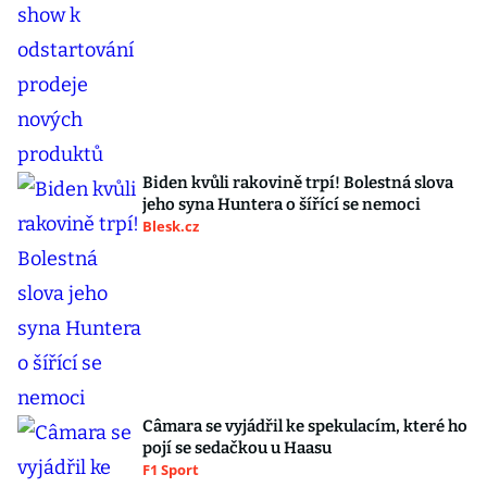
Biden kvůli rakovině trpí! Bolestná slova
jeho syna Huntera o šířící se nemoci
Blesk.cz
Câmara se vyjádřil ke spekulacím, které ho
pojí se sedačkou u Haasu
F1 Sport