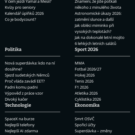
V čem jezdí Yamal a Mesii?
Znamení, že jste potkali
Kvízy pro seniory
někoho z minulého života
Kalendář úplňků 2026
Astronomické úkazy 2026:
Co je bodycount?
zatmění slunce a další
Jak obléci miminko při
vysokých teplotách?
Jak na dokonalé letní mojito
6 lehkých letních salátů
Politika
Sport 2026
Nová superdávka: kdo na ní
MMA
dosáhne?
Fotbal 2026/27
Sjezd sudetských Němců
Hokej 2026
Proč vláda zavádí EET?
Tenis 2026
Padni komu padni
F1 2026
Výpověď z práce vzor
Atletika 2026
Divoký kačer
Cyklistika 2026
Technologie
Ekonomika
SpaceX na burze
Smrt OSVČ
Nejlepší telefony
Spořicí účty
Nejlepší AI zdarma
Superdávka – změny