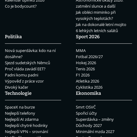
Kalendář úplňků 2026
Astronomické úkazy 2026:
Co je bodycount?
zatmění slunce a další
Jak obléci miminko při
vysokých teplotách?
Jak na dokonalé letní mojito
6 lehkých letních salátů
Politika
Sport 2026
Nová superdávka: kdo na ní
MMA
dosáhne?
Fotbal 2026/27
Sjezd sudetských Němců
Hokej 2026
Proč vláda zavádí EET?
Tenis 2026
Padni komu padni
F1 2026
Výpověď z práce vzor
Atletika 2026
Divoký kačer
Cyklistika 2026
Technologie
Ekonomika
SpaceX na burze
Smrt OSVČ
Nejlepší telefony
Spořicí účty
Nejlepší AI zdarma
Superdávka – změny
Nejlepší chytré hodinky
Důchody 2027
Nejlepší VPN – srovnání
Minimální mzda 2027