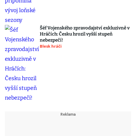
Šéf Vojenského zpravodajství exkluzivně v
Hráčích: Česku hrozil vyšší stupeň
nebezpečí!
Blesk hráči