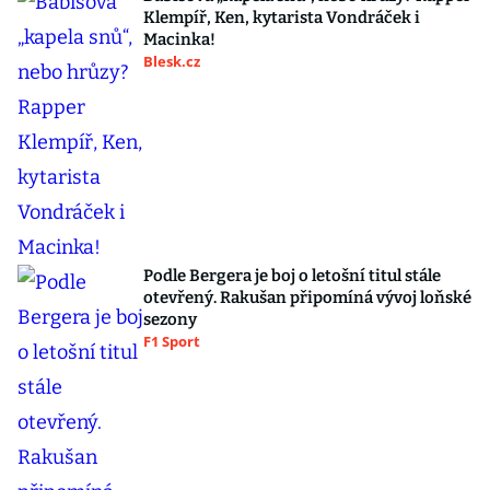
Klempíř, Ken, kytarista Vondráček i
Macinka!
Blesk.cz
Podle Bergera je boj o letošní titul stále
otevřený. Rakušan připomíná vývoj loňské
sezony
F1 Sport