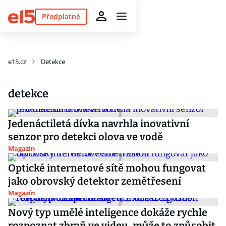
Předplatné
e15.cz
Detekce
detekce
Jedenáctiletá dívka navrhla inovativní
senzor pro detekci olova ve vodě
Magazín
Optické internetové sítě mohou fungovat
jako obrovský detektor zemětřesení
Magazín
Nový typ umělé inteligence dokáže rychle
rozpoznat zbraň ve videu, může to způsobit