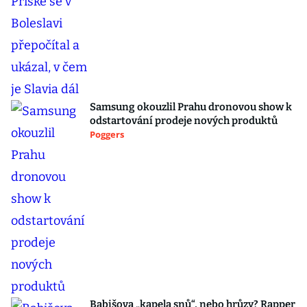
Samsung okouzlil Prahu dronovou show k
odstartování prodeje nových produktů
Poggers
Babišova „kapela snů“, nebo hrůzy? Rapper