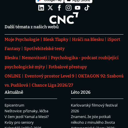
Další témata z našich webů
Moje Psychologie
Blesk Tlapky
Hráči na Blesku
iSport
Fantasy
Spotřebitelské testy
Blesku
Nemovitosti
Psychologika - podcast rozbíjející
psychologické mýty
Fotbalové přestupy
ONLINE
Eventový prostor Level 9
OKTAGON 92: Szabová
vs. Pudilová
Chance Liga 2026/27
Aktuálně
Léto 2026
Epicentrum
Karlovarský filmový festival
Neštovice: příznaky, léčba
2026
V čem jezdí Yamal a Mesii?
Znamení, že jste potkali
Kvízy pro seniory
někoho z minulého života