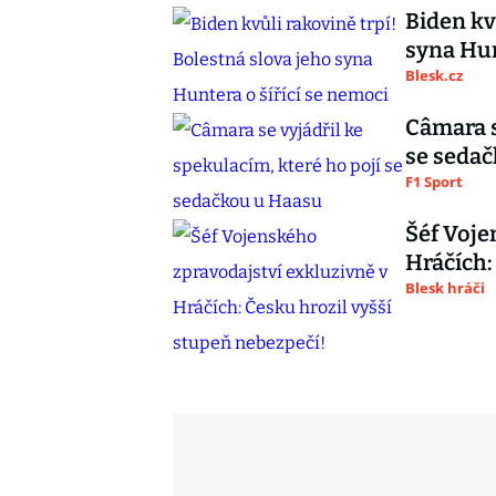
Biden kv
syna Hun
Blesk.cz
Câmara s
se seda
F1 Sport
Šéf Voje
Hráčích:
Blesk hráči