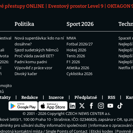
vé přestupy ONLINE
Eventový prostor Level 9
OKTAGON 92
Politika
Sport 2026
Techn
estival
Nová superdávka: kdo na ní
MMA
SpaceX 
dosáhne?
Fotbal 2026/27
Nejlepší
ali
Sjezd sudetských Němců
Hokej 2026
Nejlepší
ivota
Proč vláda zavádí EET?
Tenis 2026
Nejlepší
2026:
Padni komu padni
F1 2026
Nejlepší
í
Výpověď z práce vzor
Atletika 2026
Netflix f
i
Divoký kačer
Cyklistika 2026
 mojito
átů
takty
Redakce
Inzerce
Předplatné
RSS
Kar
© 2001 - 2026 Copyright
CZECH NEWS CENTER a.s.
ové 3493/1, 100 00 Praha 10 - Strašnice, IČO: 02346826, zapsána v OR, sp.z
dmínky pro užívání služby informační společnosti
Informace o zpracování
ednotná kontaktní místa / Single Points of Contact
Etický kodex
Povinně 