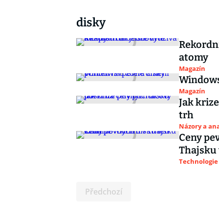
disky
Rekordní
atomy
Magazín
Windows 
Magazín
Jak kriz
trh
Názory a ana
Ceny pev
Thajsku
Technologie
Předchozí