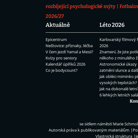
rozbíjející psychologické mýty
Fotbalo
2026/27
Aktuálně
Léto 2026
Epicentrum
Karlovarský filmový f
Neštovice: příznaky, léčba
2026
V čem jezdí Yamal a Mesii?
Znamení, že jste potk
Kvízy pro seniory
někoho z minulého ž
Kalendář úplňků 2026
Astronomické úkazy 
Co je bodycount?
zatmění slunce a dalš
Jak obléci miminko př
vysokých teplotách?
Jak na dokonalé letní
6 lehkých letních sal
Kon
se sídlem náměstí Marie Schmolk
Autorská práva k publikovaným materiálům
Po
Vlastnická struktura
J