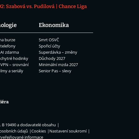
: Szabová vs. Pudilová
Chance Liga
ologie
Ekonomika
na burze
Smrt OSVČ
 telefony
Spořicí účty
 AI zdarma
Superdávka – změny
 chytré hodinky
Důchody 2027
 VPN – srovnání
Minimální mzda 2027
ilmy a seriály
Senior Pas – slevy
iéra
n. B 19490 a dodavatelé obsahu
 osobních údajů
Cookies
Nastavení soukromí
zveřejňované informace