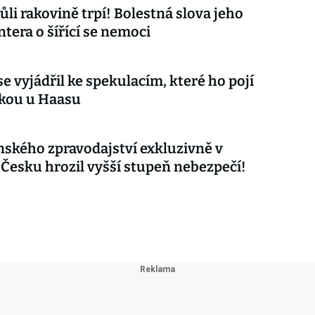
ůli rakovině trpí! Bolestná slova jeho
tera o šířící se nemoci
e vyjádřil ke spekulacím, které ho pojí
čkou u Haasu
nského zpravodajství exkluzivně v
 Česku hrozil vyšší stupeň nebezpečí!