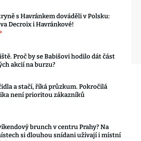
ryně s Havránkem dováděli v Polsku:
ova Decroix i Havránkové!
a
iště. Proč by se Babišovi hodilo dát část
ch akcií na burzu?
čidla a stačí, říká průzkum. Pokročilá
ika není prioritou zákazníků
íkendový brunch v centru Prahy? Na
ístech si dlouhou snídani užívají i místní