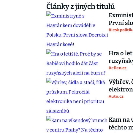
Články z jiných titulů
Exminist
První sl
Blesk politik
Hra o let
ruzyňský
Reflex.cz
Výhřev, 
elektron
Auto.cz
Kam na v
těchto m