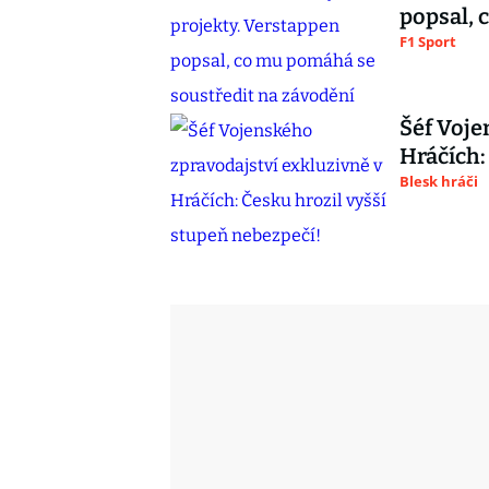
popsal, 
F1 Sport
Šéf Voje
Hráčích:
Blesk hráči