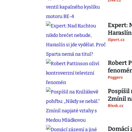
Živě.cz
Expert: 
Haraslín
iSport.cz
Robert P
fenomé
Poggers
Pospíšil
Zmínil n
Blesk.cz
Domácí z