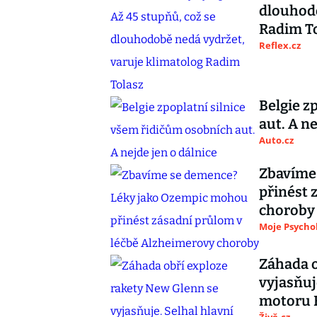
dlouhodo
Radim T
Reflex.cz
Belgie z
aut. A ne
Auto.cz
Zbavíme
přinést 
choroby
Moje Psycho
Záhada o
vyjasňuj
motoru 