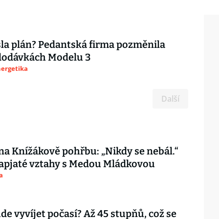
sla plán? Pedantská firma pozměnila
 dodávkách Modelu 3
nergetika
Další
 na Knížákově pohřbu: „Nikdy se nebál.“
apjaté vztahy s Medou Mládkovou
a
ude vyvíjet počasí? Až 45 stupňů, což se