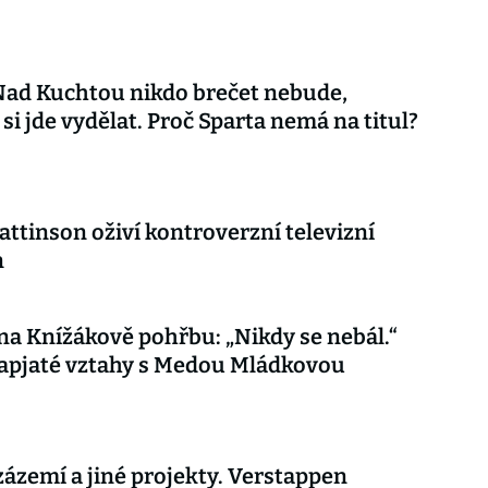
Nad Kuchtou nikdo brečet nebude,
 si jde vydělat. Proč Sparta nemá na titul?
attinson oživí kontroverzní televizní
n
 na Knížákově pohřbu: „Nikdy se nebál.“
apjaté vztahy s Medou Mládkovou
ázemí a jiné projekty. Verstappen