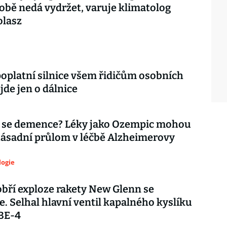
bě nedá vydržet, varuje klimatolog
olasz
poplatní silnice všem řidičům osobních
jde jen o dálnice
 se demence? Léky jako Ozempic mohou
zásadní průlom v léčbě Alzheimerovy
logie
bří exploze rakety New Glenn se
e. Selhal hlavní ventil kapalného kyslíku
BE-4