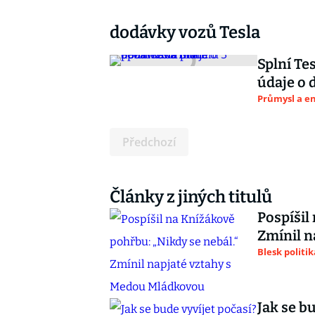
dodávky vozů Tesla
Splní Te
údaje o
Průmysl a e
Předchozí
Články z jiných titulů
Pospíšil
Zmínil n
Blesk politik
Jak se b