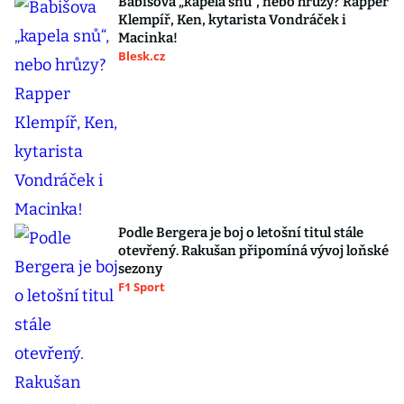
Babišova „kapela snů“, nebo hrůzy? Rapper
Klempíř, Ken, kytarista Vondráček i
Macinka!
Blesk.cz
Podle Bergera je boj o letošní titul stále
otevřený. Rakušan připomíná vývoj loňské
sezony
F1 Sport