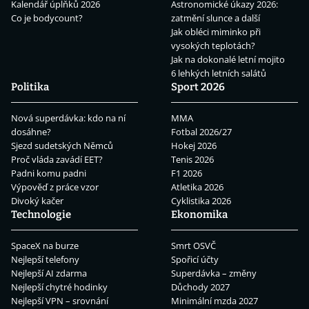
Kalendář úplňků 2026
Astronomické úkazy 2026:
Co je bodycount?
zatmění slunce a další
Jak obléci miminko při
vysokých teplotách?
Jak na dokonalé letní mojito
6 lehkých letních salátů
Politika
Sport 2026
Nová superdávka: kdo na ní
MMA
dosáhne?
Fotbal 2026/27
Sjezd sudetských Němců
Hokej 2026
Proč vláda zavádí EET?
Tenis 2026
Padni komu padni
F1 2026
Výpověď z práce vzor
Atletika 2026
Divoký kačer
Cyklistika 2026
Technologie
Ekonomika
SpaceX na burze
Smrt OSVČ
Nejlepší telefony
Spořicí účty
Nejlepší AI zdarma
Superdávka – změny
Nejlepší chytré hodinky
Důchody 2027
Nejlepší VPN – srovnání
Minimální mzda 2027