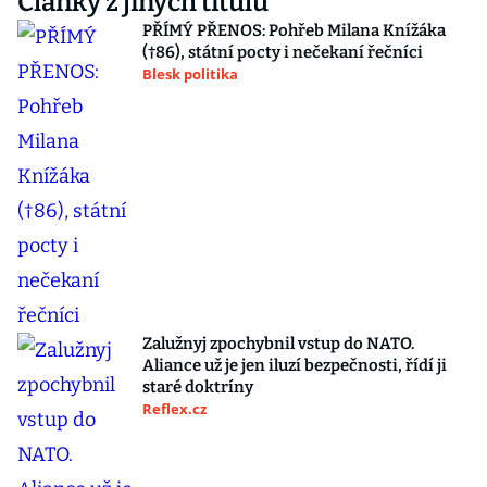
Články z jiných titulů
PŘÍMÝ PŘENOS: Pohřeb Milana Knížáka
(†86), státní pocty i nečekaní řečníci
Blesk politika
Zalužnyj zpochybnil vstup do NATO.
Aliance už je jen iluzí bezpečnosti, řídí ji
staré doktríny
Reflex.cz