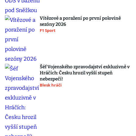
Vítězové a poražení po první polovině
sezóny 2026
F1 Sport
Šéf Vojenského zpravodajství exkluzivně v
Hráčích: Česku hrozil vyšší stupeň
nebezpečí!
Blesk hráči