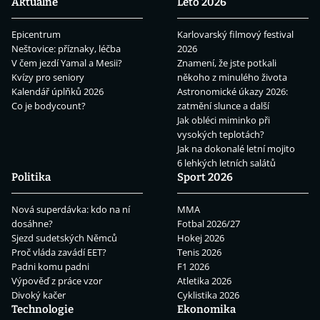
Aktuálně
Léto 2026
Epicentrum
Karlovarský filmový festival
Neštovice: příznaky, léčba
2026
V čem jezdí Yamal a Mesii?
Znamení, že jste potkali
Kvízy pro seniory
někoho z minulého života
Kalendář úplňků 2026
Astronomické úkazy 2026:
Co je bodycount?
zatmění slunce a další
Jak obléci miminko při
vysokých teplotách?
Jak na dokonalé letní mojito
6 lehkých letních salátů
Politika
Sport 2026
Nová superdávka: kdo na ní
MMA
dosáhne?
Fotbal 2026/27
Sjezd sudetských Němců
Hokej 2026
Proč vláda zavádí EET?
Tenis 2026
Padni komu padni
F1 2026
Výpověď z práce vzor
Atletika 2026
Divoký kačer
Cyklistika 2026
Technologie
Ekonomika