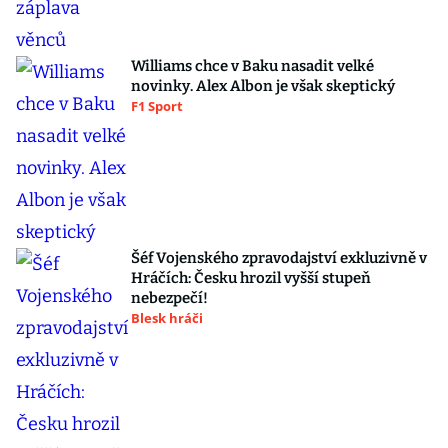
Williams chce v Baku nasadit velké
novinky. Alex Albon je však skeptický
F1 Sport
Šéf Vojenského zpravodajství exkluzivně v
Hráčích: Česku hrozil vyšší stupeň
nebezpečí!
Blesk hráči