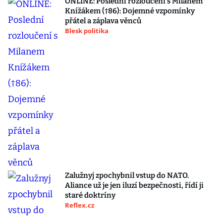
ONLINE: Poslední rozloučení s Milanem
Knížákem (†86): Dojemné vzpomínky
přátel a záplava věnců
Blesk politika
Zalužnyj zpochybnil vstup do NATO.
Aliance už je jen iluzí bezpečnosti, řídí ji
staré doktríny
Reflex.cz