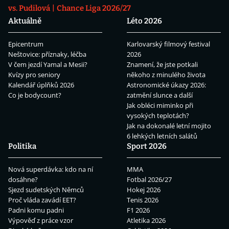
vs. Pudilová
Chance Liga 2026/27
Aktuálně
Léto 2026
Epicentrum
Karlovarský filmový festival
Neštovice: příznaky, léčba
2026
V čem jezdí Yamal a Mesii?
Znamení, že jste potkali
Kvízy pro seniory
někoho z minulého života
Kalendář úplňků 2026
Astronomické úkazy 2026:
Co je bodycount?
zatmění slunce a další
Jak obléci miminko při
vysokých teplotách?
Jak na dokonalé letní mojito
6 lehkých letních salátů
Politika
Sport 2026
Nová superdávka: kdo na ní
MMA
dosáhne?
Fotbal 2026/27
Sjezd sudetských Němců
Hokej 2026
Proč vláda zavádí EET?
Tenis 2026
Padni komu padni
F1 2026
Výpověď z práce vzor
Atletika 2026