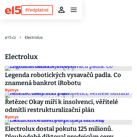
Předplatné
e15.cz
Electrolux
Electrolux
Legenda robotických vysavačů padla. Co
znamená bankrot iRobotu
Byznys
Řetězec Okay míří k insolvenci, věřitelé
odmítli restrukturalizační plán
Byznys
Electrolux dostal pokutu 125 milionů.
Dlouhodobě diktoval prodejcům ceny