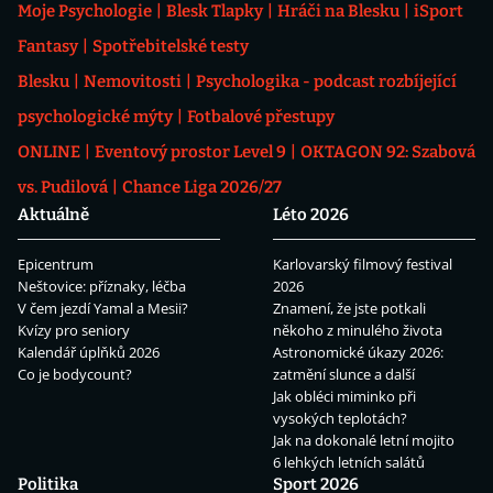
Moje Psychologie
Blesk Tlapky
Hráči na Blesku
iSport
Fantasy
Spotřebitelské testy
Blesku
Nemovitosti
Psychologika - podcast rozbíjející
psychologické mýty
Fotbalové přestupy
ONLINE
Eventový prostor Level 9
OKTAGON 92: Szabová
vs. Pudilová
Chance Liga 2026/27
Aktuálně
Léto 2026
Epicentrum
Karlovarský filmový festival
Neštovice: příznaky, léčba
2026
V čem jezdí Yamal a Mesii?
Znamení, že jste potkali
Kvízy pro seniory
někoho z minulého života
Kalendář úplňků 2026
Astronomické úkazy 2026:
Co je bodycount?
zatmění slunce a další
Jak obléci miminko při
vysokých teplotách?
Jak na dokonalé letní mojito
6 lehkých letních salátů
Politika
Sport 2026