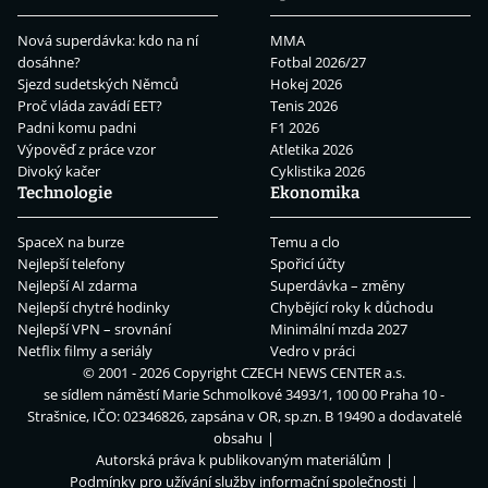
Nová superdávka: kdo na ní
MMA
dosáhne?
Fotbal 2026/27
Sjezd sudetských Němců
Hokej 2026
Proč vláda zavádí EET?
Tenis 2026
Padni komu padni
F1 2026
Výpověď z práce vzor
Atletika 2026
Divoký kačer
Cyklistika 2026
Technologie
Ekonomika
SpaceX na burze
Temu a clo
Nejlepší telefony
Spořicí účty
Nejlepší AI zdarma
Superdávka – změny
Nejlepší chytré hodinky
Chybějící roky k důchodu
Nejlepší VPN – srovnání
Minimální mzda 2027
Netflix filmy a seriály
Vedro v práci
© 2001 - 2026 Copyright
CZECH NEWS CENTER a.s.
se sídlem náměstí Marie Schmolkové 3493/1, 100 00 Praha 10 -
Strašnice, IČO: 02346826, zapsána v OR, sp.zn. B 19490 a dodavatelé
obsahu
Autorská práva k publikovaným materiálům
Podmínky pro užívání služby informační společnosti