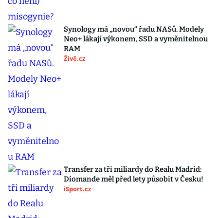
Synology má „novou“ řadu NASů. Modely
Neo+ lákají výkonem, SSD a vyměnitelnou
RAM
Živě.cz
Transfer za tři miliardy do Realu Madrid:
Diomande měl před lety působit v Česku!
iSport.cz