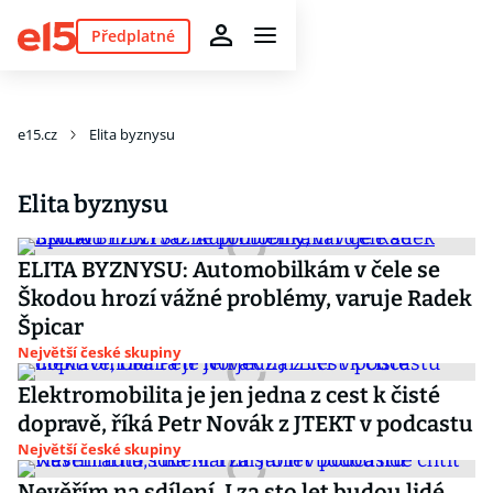
Předplatné
e15.cz
Elita byznysu
Elita byznysu
ELITA BYZNYSU: Automobilkám v čele se
Škodou hrozí vážné problémy, varuje Radek
Špicar
Největší české skupiny
Elektromobilita je jen jedna z cest k čisté
dopravě, říká Petr Novák z JTEKT v podcastu
Největší české skupiny
Nevěřím na sdílení. I za sto let budou lidé