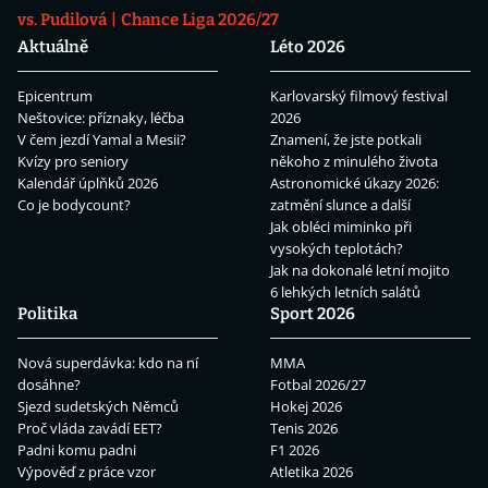
vs. Pudilová
Chance Liga 2026/27
Aktuálně
Léto 2026
Epicentrum
Karlovarský filmový festival
Neštovice: příznaky, léčba
2026
V čem jezdí Yamal a Mesii?
Znamení, že jste potkali
Kvízy pro seniory
někoho z minulého života
Kalendář úplňků 2026
Astronomické úkazy 2026:
Co je bodycount?
zatmění slunce a další
Jak obléci miminko při
vysokých teplotách?
Jak na dokonalé letní mojito
6 lehkých letních salátů
Politika
Sport 2026
Nová superdávka: kdo na ní
MMA
dosáhne?
Fotbal 2026/27
Sjezd sudetských Němců
Hokej 2026
Proč vláda zavádí EET?
Tenis 2026
Padni komu padni
F1 2026
Výpověď z práce vzor
Atletika 2026