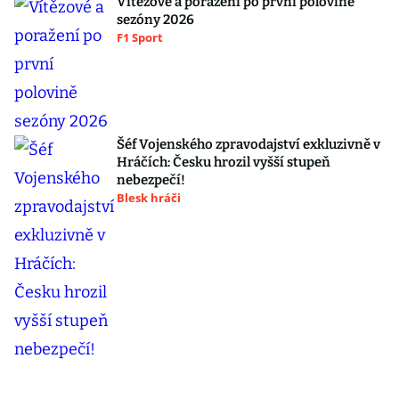
Vítězové a poražení po první polovině
sezóny 2026
F1 Sport
Šéf Vojenského zpravodajství exkluzivně v
Hráčích: Česku hrozil vyšší stupeň
nebezpečí!
Blesk hráči