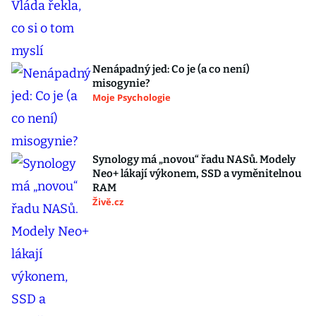
Nenápadný jed: Co je (a co není)
misogynie?
Moje Psychologie
Synology má „novou“ řadu NASů. Modely
Neo+ lákají výkonem, SSD a vyměnitelnou
RAM
Živě.cz