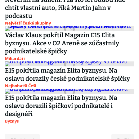
chtít vlastní auto, říká Martin Jahn v
podcastu
Největší české skupiny
Václav Klaus pokřtil Magazín E15 Elita
byznysu. Akce v O2 Areně se zúčastnily
podnikatelské špičky
Miliardáři
E15 pokřtila magazín Elita byznysu. Na
oslavu dorazily české podnikatelské špičky
Nejbohatší Češi
E15 pokřtila magazín Elita byznysu. Na
oslavu dorazili špičkoví podnikatelé i
designéři
Byznys