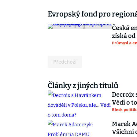
Evropský fond pro regioná
Česká en
získá od
Průmysl a e
Předchozí
Články z jiných titulů
Decroix 
Vědí o 
Blesk politik
Marek A
Všichni 