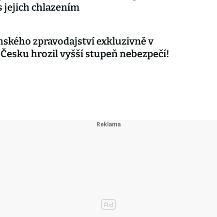
s jejich chlazením
nského zpravodajství exkluzivně v
 Česku hrozil vyšší stupeň nebezpečí!