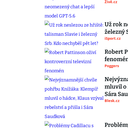
Živě.cz
Už rok n
železný 
iSport.cz
Robert P
fenomé
Poggers
Nejvýzna
mluvil o 
Sára Sa
Blesk.cz
Problémy