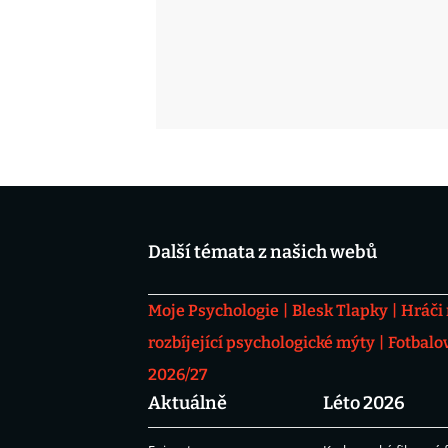
Další témata z našich webů
Moje Psychologie
Blesk Tlapky
Hráči
rozbíjející psychologické mýty
Fotbalo
2026/27
Aktuálně
Léto 2026