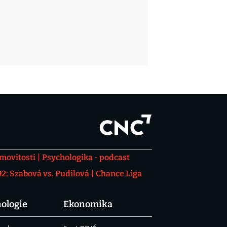
movitosti
Psychologika - podcast
: Szabová vs. Pudilová
Chance Liga
ologie
Ekonomika