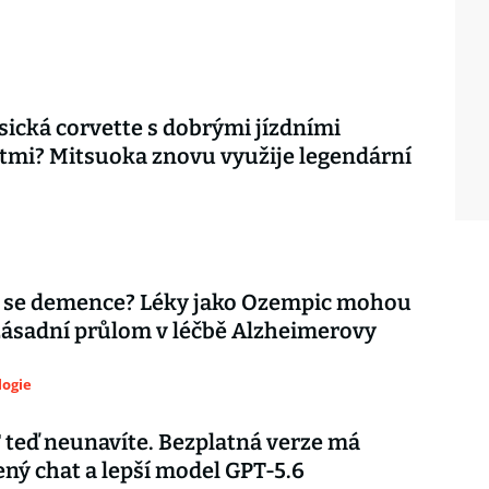
asická corvette s dobrými jízdními
tmi? Mitsuoka znovu využije legendární
 se demence? Léky jako Ozempic mohou
zásadní průlom v léčbě Alzheimerovy
logie
teď neunavíte. Bezplatná verze má
ý chat a lepší model GPT-5.6