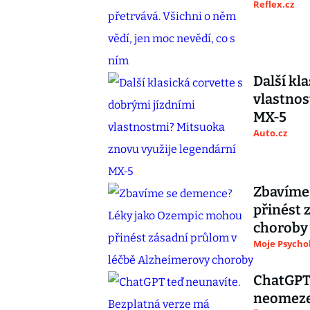
Reflex.cz
Další kl
vlastnos
MX-5
Auto.cz
Zbavíme
přinést 
choroby
Moje Psycho
ChatGPT 
neomezen