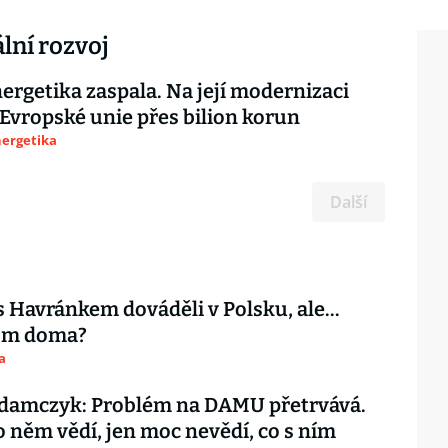
lní rozvoj
ergetika zaspala. Na její modernizaci
 Evropské unie přes bilion korun
nergetika
Další
s Havránkem dováděli v Polsku, ale…
tom doma?
a
damczyk: Problém na DAMU přetrvává.
o něm vědí, jen moc nevědí, co s ním