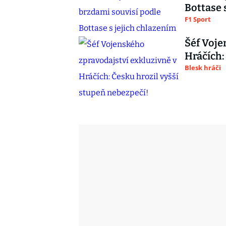
Bottase 
F1 Sport
Šéf Voje
Hráčích:
Blesk hráči