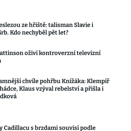
eslezou ze hřiště: talisman Slavie i
Srb. Kdo nechyběl pět let?
attinson oživí kontroverzní televizní
n
mnější chvíle pohřbu Knížáka: Klempíř
hádce, Klaus vzýval rebelství a přišla i
udková
 Cadillacu s brzdami souvisí podle