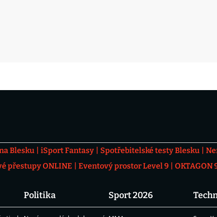
 na Blesku
iSport Fantasy
Spotřebitelské testy Blesku
Ne
vé přestupy ONLINE
Eventový prostor Level 9
OKTAGON 92
Politika
Sport 2026
Techn