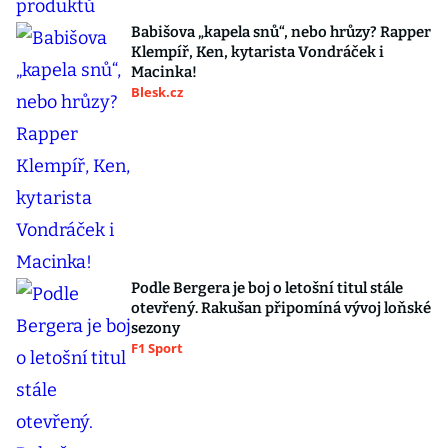
Babišova „kapela snů“, nebo hrůzy? Rapper
Klempíř, Ken, kytarista Vondráček i
Macinka!
Blesk.cz
Podle Bergera je boj o letošní titul stále
otevřený. Rakušan připomíná vývoj loňské
sezony
F1 Sport