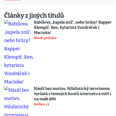
Články z jiných titulů
Babišova „kapela snů“, nebo hrůzy? Rapper
Klempíř, Ken, kytarista Vondráček i
Macinka!
Blesk politika
Násilí bez motivu. Nihilistický terorismus
vyrůstá z temných koutů internetu a míří i
na malé děti
Reflex.cz