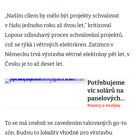
„Naším cílem by mělo být projekty schvalovat
v řádu jednoho roku až dvou let,“ kritizoval
Lopour zdlouhavý proces schvalování projektů,
což se týká i větrných elektráren. Zatímco v
Německu trvá výstavba větrné elektrány pět let, v
Česku je to až deset let.
Potřebujeme
víc solárů na
panelových
domech.
Názory a analýzy
Umožnit to
mají nová
To se má změnit se zavedením takzvaných go-to
energetická
zón. Budou to lokality vhodné pro výstavbu