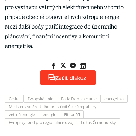
pro výstavbu větrných elektráren nebo v tomto
případě obecně obnovitelných zdrojů energie.
Mezi další body patří integrace do územního
plánování, finanční incentivy a komunitní
energetika.
Začít diskuzi
Česko
Evropská unie
Rada Evropské unie
energetika
Ministerstvo životního prostředí České republiky
větrná energie
energie
Fit for 55
Evropský fond pro regionální rozvoj
Lukáš Černohorský