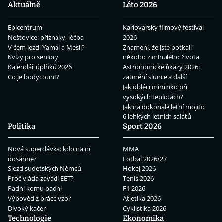
Aktuálně
Léto 2026
Epicentrum
Karlovarský filmový festival
Neštovice: příznaky, léčba
2026
V čem jezdí Yamal a Mesii?
Znamení, že jste potkali
Kvízy pro seniory
někoho z minulého života
Kalendář úplňků 2026
Astronomické úkazy 2026:
Co je bodycount?
zatmění slunce a další
Jak obléci miminko při
vysokých teplotách?
Jak na dokonalé letní mojito
6 lehkých letních salátů
Politika
Sport 2026
Nová superdávka: kdo na ní
MMA
dosáhne?
Fotbal 2026/27
Sjezd sudetských Němců
Hokej 2026
Proč vláda zavádí EET?
Tenis 2026
Padni komu padni
F1 2026
Výpověď z práce vzor
Atletika 2026
Divoký kačer
Cyklistika 2026
Technologie
Ekonomika