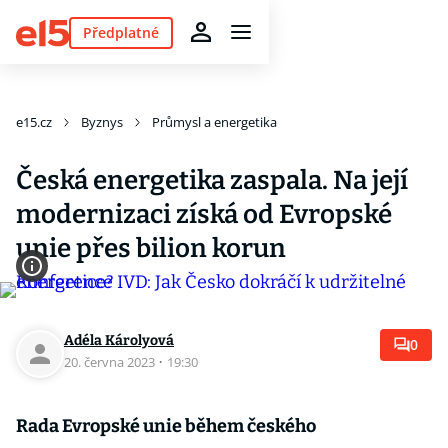
Předplatné
e15.cz
Byznys
Průmysl a energetika
Česká energetika zaspala. Na její
modernizaci získá od Evropské
unie přes bilion korun
Adéla Károlyová
0
20. června 2023
·
19:30
Rada Evropské unie během českého