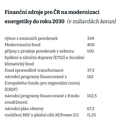
Finanční zdroje pro ČR na modernizaci
energetiky do roku 2030
(v miliardách korun)
výnos z emisních povolenek
334
Modernizační fond
400
příjmy z prodeje povolenek v sektoru
100
bydlení a silniční dopravy (ETS2) a Sociální
klimatický fond
Fond spravedlivé transformace
37,3
národní programy financované z
162
Evropského fondu pro regionální rozvoj
(ERDF)
národní programy financované z Fondu
102,5
soudržnosti
národní plán obnovy
67,3
rozšíření RRF o plnění cílů REPower EU
11,25