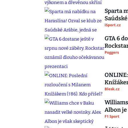
Sparta m
Saúdské 
iSport.cz
GTA 6 do
Rocksta
Poggers
ONLINE: 
Knížákem
Blesk.cz
Williams
Albon je
F1 Sport