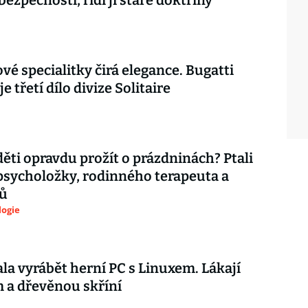
 bezpečnosti, řídí ji staré doktríny
vé specialitky čirá elegance. Bugatti
je třetí dílo divize Solitaire
děti opravdu prožít o prázdninách? Ptali
psycholožky, rodinného terapeuta a
ů
logie
ala vyrábět herní PC s Linuxem. Lákají
 a dřevěnou skříní