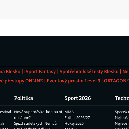
 na Blesku
iSport Fantasy
Spotřebitelské testy Blesku
Ne
vé přestupy ONLINE
Eventový prostor Level 9
OKTAGON 92
Politika
Sport 2026
Techn
estival
Nová superdávka: kdo na ní
MMA
SpaceX 
dosáhne?
Fotbal 2026/27
Nejlepší
ali
Sjezd sudetských Němců
Hokej 2026
Nejlepší