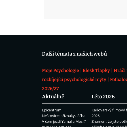
Další témata z našich webů
Moje Psychologie
Blesk Tlapky
Hráči
rozbíjející psychologické mýty
Fotbalo
2026/27
Aktuálně
Léto 2026
Epicentrum
Karlovarský filmový f
Neštovice: příznaky, léčba
2026
V čem jezdí Yamal a Mesii?
Znamení, že jste potk