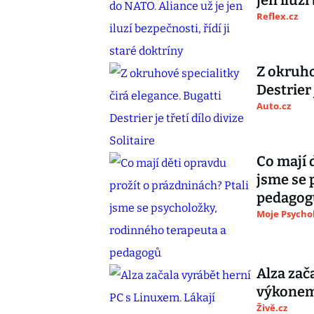
jen iluzí
Reflex.cz
Z okruho
Destrier 
Auto.cz
Co mají 
jsme se 
pedagog
Moje Psycho
Alza zač
výkonem
Živě.cz