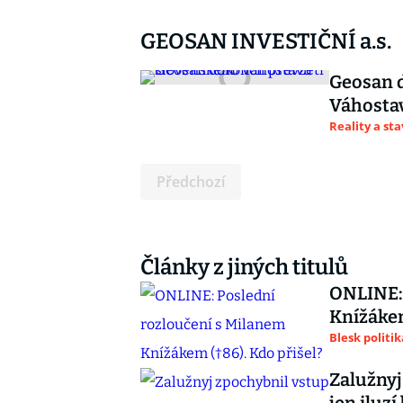
GEOSAN INVESTIČNÍ a.s.
Geosan d
Váhosta
Reality a st
Předchozí
Články z jiných titulů
ONLINE: 
Knížákem
Blesk politik
Zalužnyj