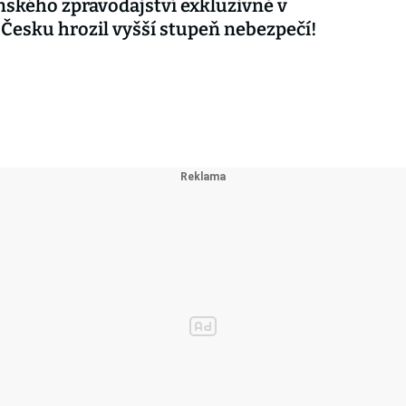
nského zpravodajství exkluzivně v
 Česku hrozil vyšší stupeň nebezpečí!