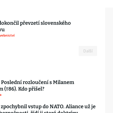
okončil převzetí slovenského
vu
avebnictví
Další
Poslední rozloučení s Milanem
 (†86). Kdo přišel?
a
 zpochybnil vstup do NATO. Aliance už je