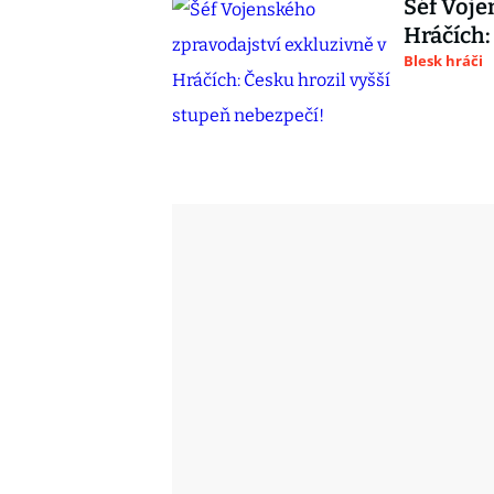
Šéf Voje
Hráčích:
Blesk hráči