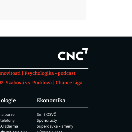
movitosti
Psychologika - podcast
: Szabová vs. Pudilová
Chance Liga
ologie
Ekonomika
na burze
Smrt OSVČ
 telefony
Spořicí účty
 AI zdarma
Superdávka – změny