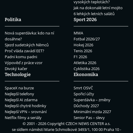
vysokých teplotách?
Jak na dokonalé letní mojito
6 lehkých letních salátů
Politika
Sport 2026
Nová superdávka: kdo na ní
MMA
dosáhne?
Fotbal 2026/27
Sjezd sudetských Němců
Hokej 2026
Proč vláda zavádí EET?
Tenis 2026
Padni komu padni
F1 2026
Výpověď z práce vzor
Atletika 2026
Divoký kačer
Cyklistika 2026
Technologie
Ekonomika
SpaceX na burze
Smrt OSVČ
Nejlepší telefony
Spořicí účty
Nejlepší AI zdarma
Superdávka – změny
Nejlepší chytré hodinky
Důchody 2027
Nejlepší VPN – srovnání
Minimální mzda 2027
Netflix filmy a seriály
Senior Pas – slevy
© 2001 - 2026 Copyright
CZECH NEWS CENTER a.s.
se sídlem náměstí Marie Schmolkové 3493/1, 100 00 Praha 10 -