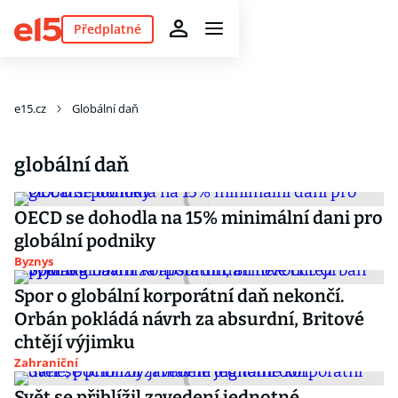
Předplatné
e15.cz
Globální daň
globální daň
OECD se dohodla na 15% minimální dani pro
globální podniky
Byznys
Spor o globální korporátní daň nekončí.
Orbán pokládá návrh za absurdní, Britové
chtějí výjimku
Zahraniční
Svět se přiblížil zavedení jednotné