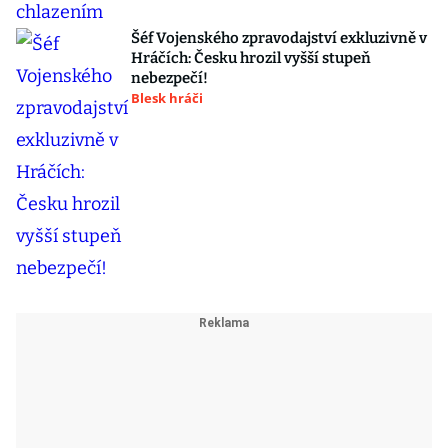
Šéf Vojenského zpravodajství exkluzivně v
Hráčích: Česku hrozil vyšší stupeň
nebezpečí!
Blesk hráči