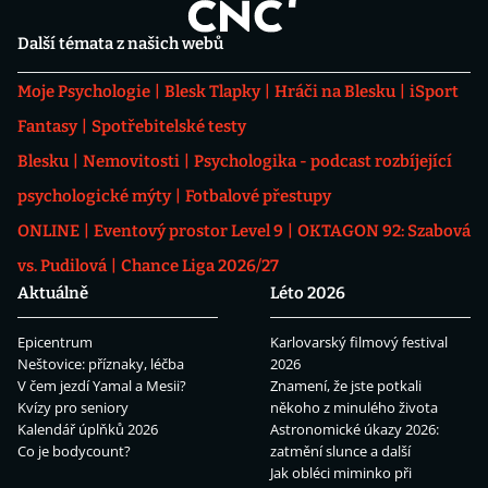
Další témata z našich webů
Moje Psychologie
Blesk Tlapky
Hráči na Blesku
iSport
Fantasy
Spotřebitelské testy
Blesku
Nemovitosti
Psychologika - podcast rozbíjející
psychologické mýty
Fotbalové přestupy
ONLINE
Eventový prostor Level 9
OKTAGON 92: Szabová
vs. Pudilová
Chance Liga 2026/27
Aktuálně
Léto 2026
Epicentrum
Karlovarský filmový festival
Neštovice: příznaky, léčba
2026
V čem jezdí Yamal a Mesii?
Znamení, že jste potkali
Kvízy pro seniory
někoho z minulého života
Kalendář úplňků 2026
Astronomické úkazy 2026:
Co je bodycount?
zatmění slunce a další
Jak obléci miminko při