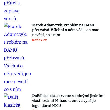
Marek Adamczyk: Problém na DAMU
přetrvává. Všichni o něm vědí, jen moc
nevědí, co s ním
Reflex.cz
Další klasická corvette s dobrými jízdními
vlastnostmi? Mitsuoka znovu využije
legendární MX-5