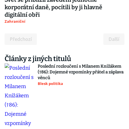
korporátní daně, pocítili by ji hlavně
digitální obři
Zahraniční
Předchozí
Další
Články z jiných titulů
Poslední rozloučení s Milanem Knížákem
(†86): Dojemné vzpomínky přátel a záplava
věnců
Blesk politika