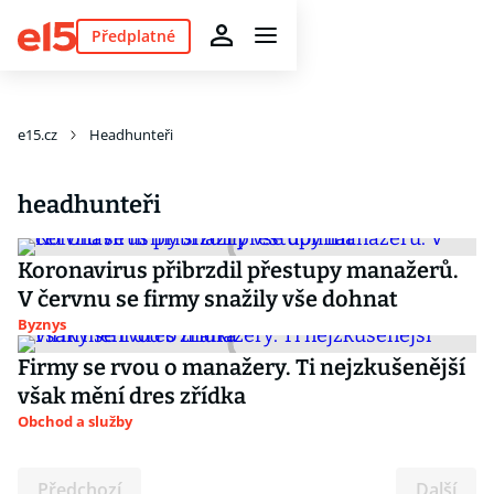
Předplatné
e15.cz
Headhunteři
headhunteři
Koronavirus přibrzdil přestupy manažerů.
V červnu se firmy snažily vše dohnat
Byznys
Firmy se rvou o manažery. Ti nejzkušenější
však mění dres zřídka
Obchod a služby
Předchozí
Další