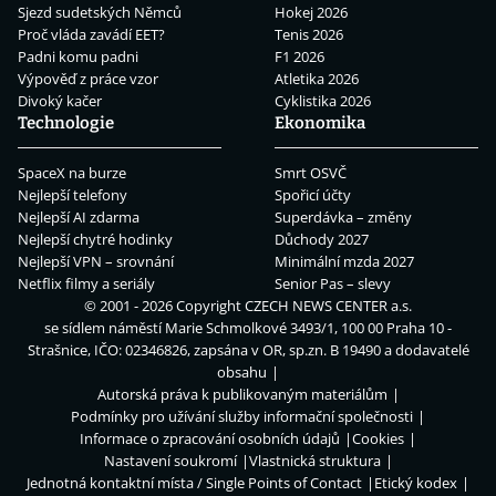
Sjezd sudetských Němců
Hokej 2026
Proč vláda zavádí EET?
Tenis 2026
Padni komu padni
F1 2026
Výpověď z práce vzor
Atletika 2026
Divoký kačer
Cyklistika 2026
Technologie
Ekonomika
SpaceX na burze
Smrt OSVČ
Nejlepší telefony
Spořicí účty
Nejlepší AI zdarma
Superdávka – změny
Nejlepší chytré hodinky
Důchody 2027
Nejlepší VPN – srovnání
Minimální mzda 2027
Netflix filmy a seriály
Senior Pas – slevy
© 2001 - 2026 Copyright
CZECH NEWS CENTER a.s.
se sídlem náměstí Marie Schmolkové 3493/1, 100 00 Praha 10 -
Strašnice, IČO: 02346826, zapsána v OR, sp.zn. B 19490 a dodavatelé
obsahu
Autorská práva k publikovaným materiálům
Podmínky pro užívání služby informační společnosti
Informace o zpracování osobních údajů
Cookies
Nastavení soukromí
Vlastnická struktura
Jednotná kontaktní místa / Single Points of Contact
Etický kodex