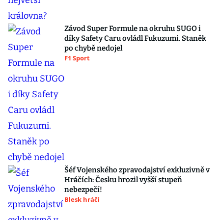
Závod Super Formule na okruhu SUGO i
díky Safety Caru ovládl Fukuzumi. Staněk
po chybě nedojel
F1 Sport
Šéf Vojenského zpravodajství exkluzivně v
Hráčích: Česku hrozil vyšší stupeň
nebezpečí!
Blesk hráči