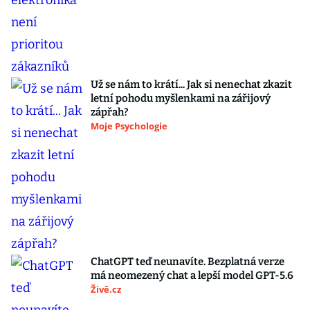
Už se nám to krátí... Jak si nenechat zkazit
letní pohodu myšlenkami na zářijový
zápřah?
Moje Psychologie
ChatGPT teď neunavíte. Bezplatná verze
má neomezený chat a lepší model GPT-5.6
Živě.cz