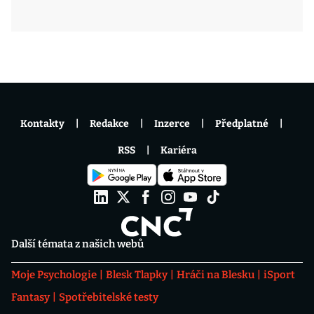
Kontakty
Redakce
Inzerce
Předplatné
RSS
Kariéra
Další témata z našich webů
Moje Psychologie
Blesk Tlapky
Hráči na Blesku
iSport
Fantasy
Spotřebitelské testy