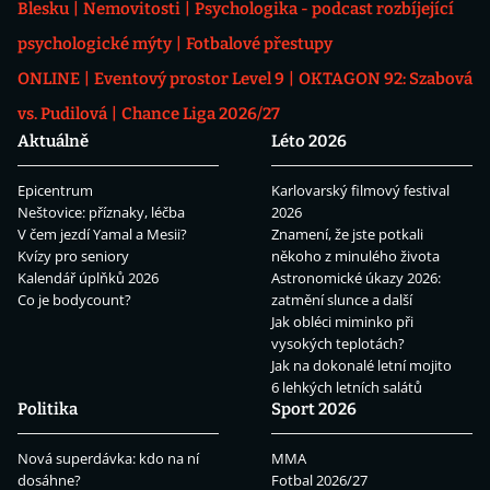
Blesku
Nemovitosti
Psychologika - podcast rozbíjející
psychologické mýty
Fotbalové přestupy
ONLINE
Eventový prostor Level 9
OKTAGON 92: Szabová
vs. Pudilová
Chance Liga 2026/27
Aktuálně
Léto 2026
Epicentrum
Karlovarský filmový festival
Neštovice: příznaky, léčba
2026
V čem jezdí Yamal a Mesii?
Znamení, že jste potkali
Kvízy pro seniory
někoho z minulého života
Kalendář úplňků 2026
Astronomické úkazy 2026:
Co je bodycount?
zatmění slunce a další
Jak obléci miminko při
vysokých teplotách?
Jak na dokonalé letní mojito
6 lehkých letních salátů
Politika
Sport 2026
Nová superdávka: kdo na ní
MMA
dosáhne?
Fotbal 2026/27