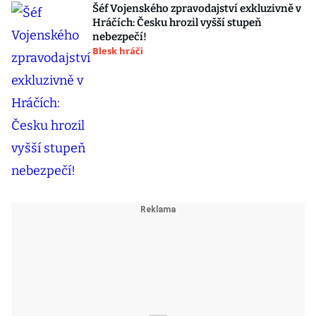
Šéf Vojenského zpravodajství exkluzivně v
Hráčích: Česku hrozil vyšší stupeň
nebezpečí!
Blesk hráči