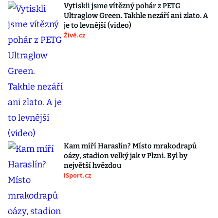
Vytiskli jsme vítězný pohár z PETG
Ultraglow Green. Takhle nezáří ani zlato. A
je to levnější (video)
Živě.cz
Kam míří Haraslín? Místo mrakodrapů
oázy, stadion velký jak v Plzni. Byl by
největší hvězdou
iSport.cz