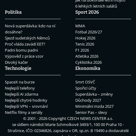
Jak na dokonalé letní mojito
6 lehkých letních salátů
Politika
Sport 2026
Nová superdávka: kdo na ní
MMA
dosáhne?
Fotbal 2026/27
Sjezd sudetských Němců
Hokej 2026
Proč vláda zavádí EET?
Tenis 2026
Padni komu padni
F1 2026
Výpověď z práce vzor
Atletika 2026
Divoký kačer
Cyklistika 2026
Technologie
Ekonomika
SpaceX na burze
Smrt OSVČ
Nejlepší telefony
Spořicí účty
Nejlepší AI zdarma
Superdávka – změny
Nejlepší chytré hodinky
Důchody 2027
Nejlepší VPN – srovnání
Minimální mzda 2027
Netflix filmy a seriály
Senior Pas – slevy
© 2001 - 2026 Copyright
CZECH NEWS CENTER a.s.
se sídlem náměstí Marie Schmolkové 3493/1, 100 00 Praha 10 -
Strašnice, IČO: 02346826, zapsána v OR, sp.zn. B 19490 a dodavatelé