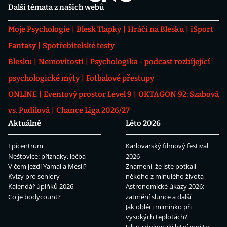
Další témata z našich webů
Moje Psychologie
Blesk Tlapky
Hráči na Blesku
iSport
Fantasy
Spotřebitelské testy
Blesku
Nemovitosti
Psychologika - podcast rozbíjející
psychologické mýty
Fotbalové přestupy
ONLINE
Eventový prostor Level 9
OKTAGON 92: Szabová
vs. Pudilová
Chance Liga 2026/27
Aktuálně
Léto 2026
Epicentrum
Karlovarský filmový festival
Neštovice: příznaky, léčba
2026
V čem jezdí Yamal a Mesii?
Znamení, že jste potkali
Kvízy pro seniory
někoho z minulého života
Kalendář úplňků 2026
Astronomické úkazy 2026:
Co je bodycount?
zatmění slunce a další
Jak obléci miminko při
vysokých teplotách?