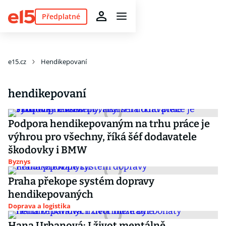
Předplatné
e15.cz
Hendikepovaní
hendikepovaní
Podpora hendikepovaným na trhu práce je
výhrou pro všechny, říká šéf dodavatele
škodovky i BMW
Byznys
Praha překope systém dopravy
hendikepovaných
Doprava a logistika
Hana Urbanová: I život mentálně