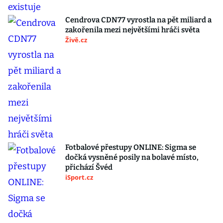
Cendrova CDN77 vyrostla na pět miliard a
zakořenila mezi největšími hráči světa
Živě.cz
Fotbalové přestupy ONLINE: Sigma se
dočká vysněné posily na bolavé místo,
přichází Švéd
iSport.cz