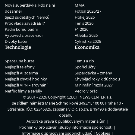
Nová superdávka: kdo na ní
MMA
dosáhne?
Fotbal 2026/27
Sjezd sudetských Němců
Hokej 2026
Proč vláda zavádí EET?
Tenis 2026
Padni komu padni
F1 2026
Výpověď z práce vzor
Atletika 2026
Divoký kačer
Cyklistika 2026
Technologie
Ekonomika
SpaceX na burze
Temu a clo
Nejlepší telefony
Spořicí účty
Nejlepší AI zdarma
Superdávka – změny
Nejlepší chytré hodinky
Chybějící roky k důchodu
Nejlepší VPN – srovnání
Minimální mzda 2027
Netflix filmy a seriály
Vedro v práci
© 2001 - 2026 Copyright
CZECH NEWS CENTER a.s.
se sídlem náměstí Marie Schmolkové 3493/1, 100 00 Praha 10 -
Strašnice, IČO: 02346826, zapsána v OR, sp.zn. B 19490 a dodavatelé
obsahu
Autorská práva k publikovaným materiálům
Podmínky pro užívání služby informační společnosti
Informace o zpracování osobních údajů
Cookies