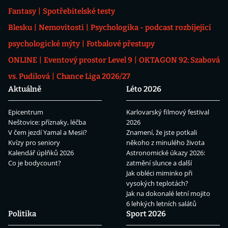
Fantasy
Spotřebitelské testy
Blesku
Nemovitosti
Psychologika - podcast rozbíjející
psychologické mýty
Fotbalové přestupy
ONLINE
Eventový prostor Level 9
OKTAGON 92: Szabová
vs. Pudilová
Chance Liga 2026/27
Aktuálně
Léto 2026
Epicentrum
Karlovarský filmový festival
Neštovice: příznaky, léčba
2026
V čem jezdí Yamal a Mesii?
Znamení, že jste potkali
Kvízy pro seniory
někoho z minulého života
Kalendář úplňků 2026
Astronomické úkazy 2026:
Co je bodycount?
zatmění slunce a další
Jak obléci miminko při
vysokých teplotách?
Jak na dokonalé letní mojito
6 lehkých letních salátů
Politika
Sport 2026