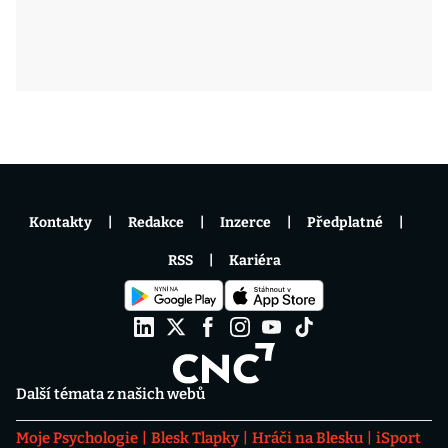
Kontakty
Redakce
Inzerce
Předplatné
RSS
Kariéra
Další témata z našich webů
Moje Psychologie
Blesk Tlapky
Hráči na Blesku
iSport