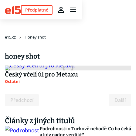
Předplatné
e15.cz
Honey shot
honey shot
Český včelí úl pro Metaxu
Ostatní
Předchozí
Další
Články z jiných titulů
Podrobnosti o Turkově nehodě: Co ho čeká
a kdy padne verdikt?