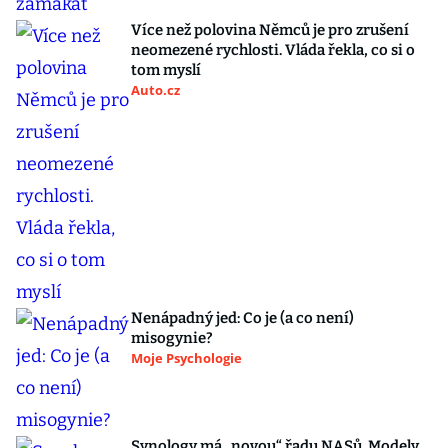
Více než polovina Němců je pro zrušení
neomezené rychlosti. Vláda řekla, co si o
tom myslí
Auto.cz
Nenápadný jed: Co je (a co není)
misogynie?
Moje Psychologie
Synology má „novou“ řadu NASů. Modely