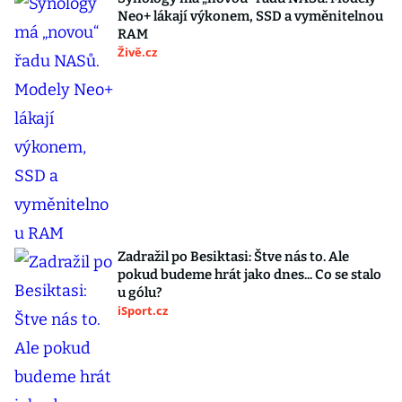
Neo+ lákají výkonem, SSD a vyměnitelnou
RAM
Živě.cz
Zadražil po Besiktasi: Štve nás to. Ale
pokud budeme hrát jako dnes... Co se stalo
u gólu?
iSport.cz