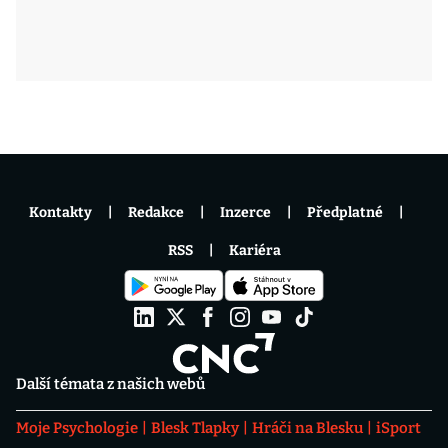
Kontakty
Redakce
Inzerce
Předplatné
RSS
Kariéra
Další témata z našich webů
Moje Psychologie
Blesk Tlapky
Hráči na Blesku
iSport