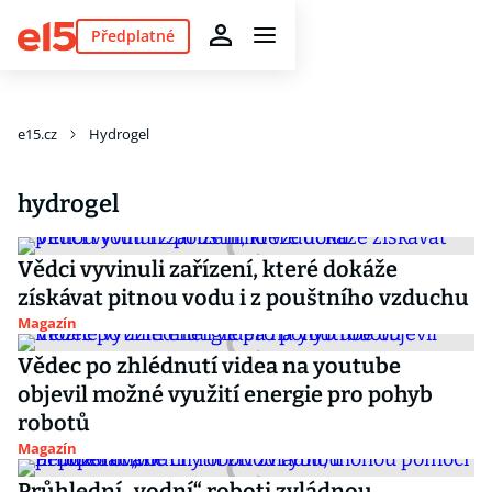
Předplatné
e15.cz
Hydrogel
hydrogel
Vědci vyvinuli zařízení, které dokáže
získávat pitnou vodu i z pouštního vzduchu
Magazín
Vědec po zhlédnutí videa na youtube
objevil možné využití energie pro pohyb
robotů
Magazín
Průhlední „vodní“ roboti zvládnou