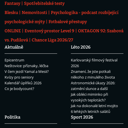
Fantasy
Spotřebitelské testy
Blesku
Nemovitosti
Psychologika - podcast rozbíjející
psychologické mýty
Fotbalové přestupy
ONLINE
Eventový prostor Level 9
OKTAGON 92: Szabová
vs. Pudilová
Chance Liga 2026/27
Aktuálně
Léto 2026
Epicentrum
Karlovarský filmový festival
Neštovice: příznaky, léčba
2026
V čem jezdí Yamal a Mesii?
Znamení, že jste potkali
Kvízy pro seniory
někoho z minulého života
Kalendář úplňků 2026
Astronomické úkazy 2026:
Co je bodycount?
zatmění slunce a další
Jak obléci miminko při
vysokých teplotách?
Jak na dokonalé letní mojito
6 lehkých letních salátů
Politika
Sport 2026