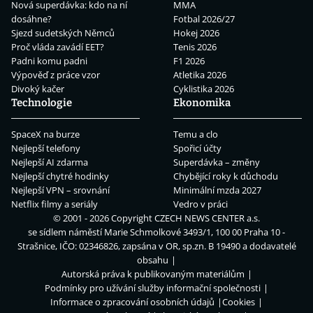
Nová superdávka: kdo na ní
MMA
dosáhne?
Fotbal 2026/27
Sjezd sudetských Němců
Hokej 2026
Proč vláda zavádí EET?
Tenis 2026
Padni komu padni
F1 2026
Výpověď z práce vzor
Atletika 2026
Divoký kačer
Cyklistika 2026
Technologie
Ekonomika
SpaceX na burze
Temu a clo
Nejlepší telefony
Spořicí účty
Nejlepší AI zdarma
Superdávka – změny
Nejlepší chytré hodinky
Chybějící roky k důchodu
Nejlepší VPN – srovnání
Minimální mzda 2027
Netflix filmy a seriály
Vedro v práci
© 2001 - 2026 Copyright
CZECH NEWS CENTER a.s.
se sídlem náměstí Marie Schmolkové 3493/1, 100 00 Praha 10 -
Strašnice, IČO: 02346826, zapsána v OR, sp.zn. B 19490 a dodavatelé
obsahu
Autorská práva k publikovaným materiálům
Podmínky pro užívání služby informační společnosti
Informace o zpracování osobních údajů
Cookies