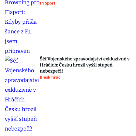
F1 Sport
Šéf Vojenského zpravodajství exkluzivně v
Hráčích: Česku hrozil vyšší stupeň
nebezpečí!
Blesk hráči