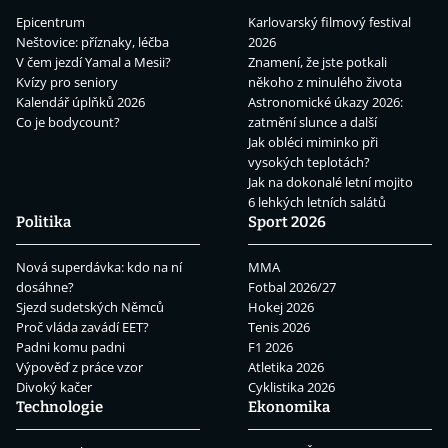
Epicentrum
Karlovarský filmový festival
Neštovice: příznaky, léčba
2026
V čem jezdí Yamal a Mesii?
Znamení, že jste potkali
Kvízy pro seniory
někoho z minulého života
Kalendář úplňků 2026
Astronomické úkazy 2026:
Co je bodycount?
zatmění slunce a další
Jak obléci miminko při
vysokých teplotách?
Jak na dokonalé letní mojito
6 lehkých letních salátů
Politika
Sport 2026
Nová superdávka: kdo na ní
MMA
dosáhne?
Fotbal 2026/27
Sjezd sudetských Němců
Hokej 2026
Proč vláda zavádí EET?
Tenis 2026
Padni komu padni
F1 2026
Výpověď z práce vzor
Atletika 2026
Divoký kačer
Cyklistika 2026
Technologie
Ekonomika