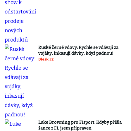
Ruské černé vdovy: Rychle se vdávají za
vojáky, inkasují dávky, když padnou!
Blesk.cz
Luke Browning pro F1sport: Kdyby přišla
šance z F1, jsem připraven