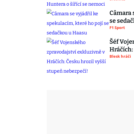
Câmara s
se seda
F1 Sport
Šéf Voje
Hráčích:
Blesk hráči