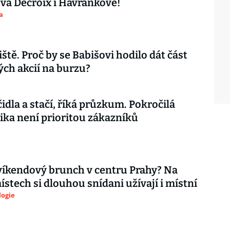
ova Decroix i Havránkové!
a
iště. Proč by se Babišovi hodilo dát část
ch akcií na burzu?
čidla a stačí, říká průzkum. Pokročilá
ika není prioritou zákazníků
íkendový brunch v centru Prahy? Na
ístech si dlouhou snídani užívají i místní
logie