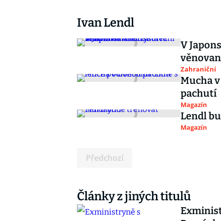
Ivan Lendl
V Japons
věnovan
Zahraniční
Mucha v
pachutí
Magazín
Lendl b
Magazín
Předchozí
Články z jiných titulů
Exminist