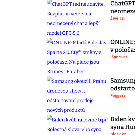
ChatGPT 
neomezen
Živě.cz
ONLINE: 
v poloča
iSport.cz
Samsung
odstarto
Poggers
Biden kv
syna Hun
Blesk.cz