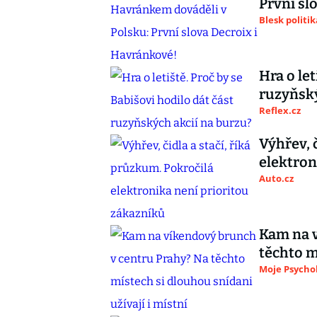
První sl
Blesk politik
Hra o let
ruzyňský
Reflex.cz
Výhřev, 
elektron
Auto.cz
Kam na v
těchto m
Moje Psycho