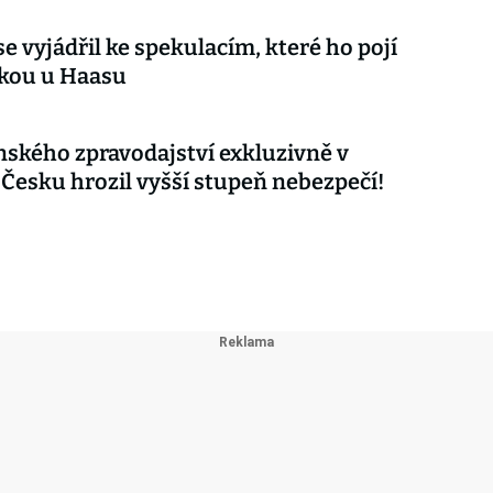
e vyjádřil ke spekulacím, které ho pojí
čkou u Haasu
nského zpravodajství exkluzivně v
 Česku hrozil vyšší stupeň nebezpečí!