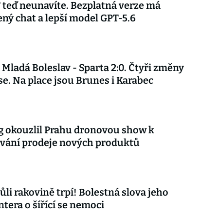
teď neunavíte. Bezplatná verze má
ý chat a lepší model GPT-5.6
Mladá Boleslav - Sparta 2:0. Čtyři změny
se. Na place jsou Brunes i Karabec
 okouzlil Prahu dronovou show k
vání prodeje nových produktů
ůli rakovině trpí! Bolestná slova jeho
tera o šířící se nemoci