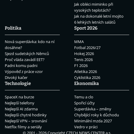
Jak obléci miminko při
vysokých teplotách?
Jak na dokonalé letní mojito
6 lehkých letních salátů
Politika
Sport 2026
Nová superdávka: kdo na ní
MMA
dosáhne?
Fotbal 2026/27
Sjezd sudetských Němců
Hokej 2026
Proč vláda zavádí EET?
Tenis 2026
Padni komu padni
F1 2026
Výpověď z práce vzor
Atletika 2026
Divoký kačer
Cyklistika 2026
Technologie
Ekonomika
SpaceX na burze
Temu a clo
Nejlepší telefony
Spořicí účty
Nejlepší AI zdarma
Superdávka – změny
Nejlepší chytré hodinky
Chybějící roky k důchodu
Nejlepší VPN – srovnání
Minimální mzda 2027
Netflix filmy a seriály
Vedro v práci
© 2001 - 2026 Copyright
CZECH NEWS CENTER a.s.