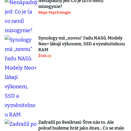
Nenápadný jed: Co je (a co není)
misogynie?
Moje Psychologie
Synology má „novou“ řadu NASů. Modely
Neo+ lákají výkonem, SSD a vyměnitelnou
RAM
Živě.cz
Zadražil po Besiktasi: Štve nás to. Ale
pokud budeme hrát jako dnes... Co se stalo