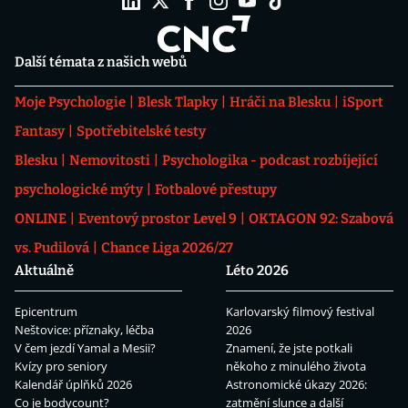
Další témata z našich webů
Moje Psychologie
Blesk Tlapky
Hráči na Blesku
iSport
Fantasy
Spotřebitelské testy
Blesku
Nemovitosti
Psychologika - podcast rozbíjející
psychologické mýty
Fotbalové přestupy
ONLINE
Eventový prostor Level 9
OKTAGON 92: Szabová
vs. Pudilová
Chance Liga 2026/27
Aktuálně
Léto 2026
Epicentrum
Karlovarský filmový festival
Neštovice: příznaky, léčba
2026
V čem jezdí Yamal a Mesii?
Znamení, že jste potkali
Kvízy pro seniory
někoho z minulého života
Kalendář úplňků 2026
Astronomické úkazy 2026:
Co je bodycount?
zatmění slunce a další