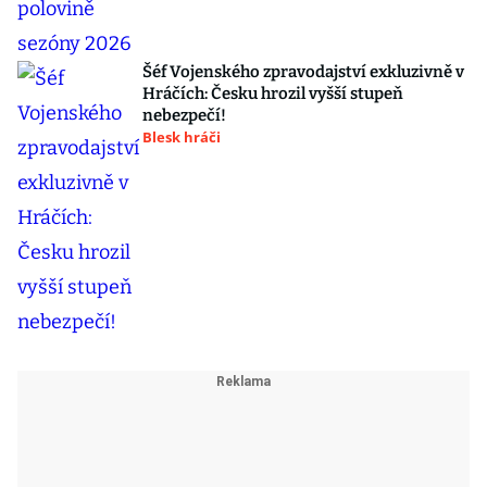
Šéf Vojenského zpravodajství exkluzivně v
Hráčích: Česku hrozil vyšší stupeň
nebezpečí!
Blesk hráči