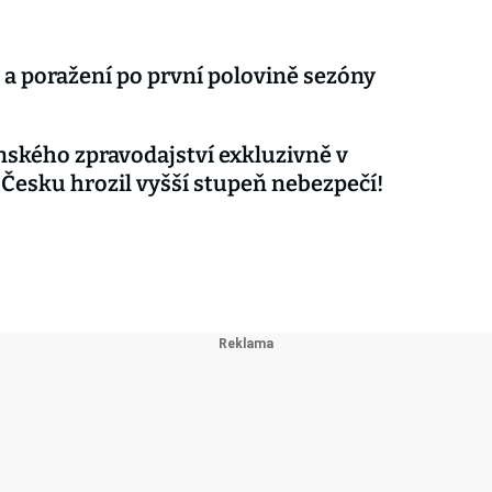
 a poražení po první polovině sezóny
nského zpravodajství exkluzivně v
 Česku hrozil vyšší stupeň nebezpečí!