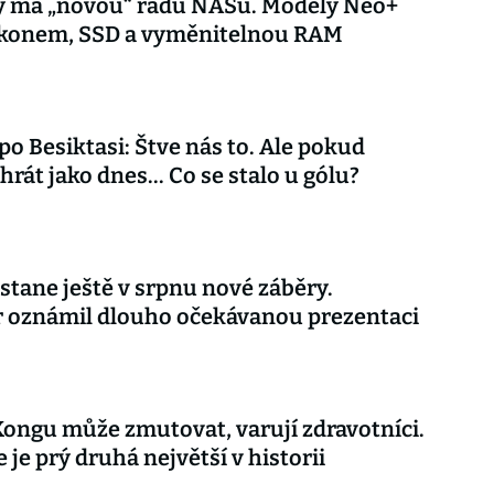
y má „novou“ řadu NASů. Modely Neo+
výkonem, SSD a vyměnitelnou RAM
 po Besiktasi: Štve nás to. Ale pokud
rát jako dnes... Co se stalo u gólu?
stane ještě v srpnu nové záběry.
r oznámil dlouho očekávanou prezentaci
Kongu může zmutovat, varují zdravotníci.
 je prý druhá největší v historii