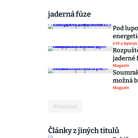
jaderná fúze
Pod lupo
energet
e15 a byznys
Rozpuště
jaderné 
Magazín
Soumrak 
možná b
Magazín
Předchozí
Články z jiných titulů