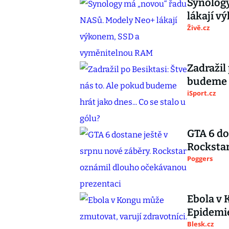
Synolog
lákají 
Živě.cz
Zadražil
budeme h
iSport.cz
GTA 6 do
Rocksta
Poggers
Ebola v 
Epidemie
Blesk.cz