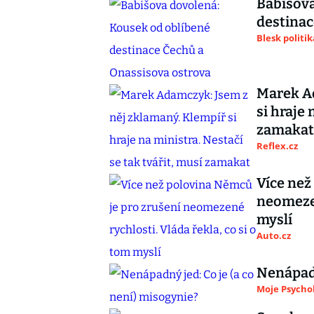
Babišova
destinac
Blesk politik
Marek Ad
si hraje 
zamakat
Reflex.cz
Více než
neomezen
myslí
Auto.cz
Nenápadn
Moje Psycho