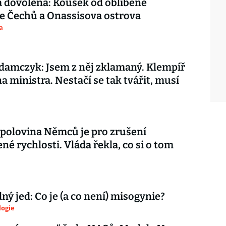
 dovolená: Kousek od oblíbené
e Čechů a Onassisova ostrova
a
amczyk: Jsem z něj zklamaný. Klempíř
na ministra. Nestačí se tak tvářit, musí
 polovina Němců je pro zrušení
é rychlosti. Vláda řekla, co si o tom
ý jed: Co je (a co není) misogynie?
logie