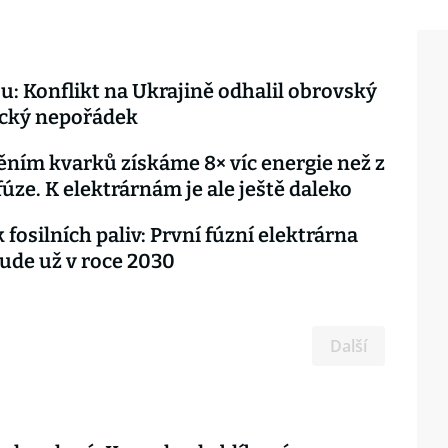
u: Konflikt na Ukrajině odhalil obrovský
ický nepořádek
ním kvarků získáme 8× víc energie než z
fúze. K elektrárnám je ale ještě daleko
fosilních paliv: První fúzní elektrárna
ude už v roce 2030
Další